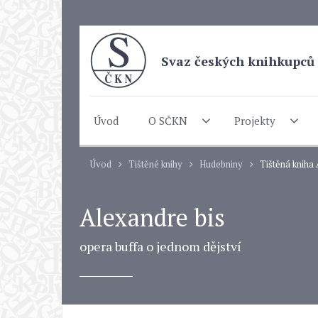
Svaz českých knihkupců 
Úvod
O SČKN
Projekty
Úvod
Tištěné knihy
Hudebniny
Tištěná kniha 
Alexandre bis
opera buffa o jednom dějství