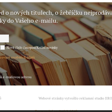
ed o nových titulech, o žebříčku nejprodáv
nky do Vašeho e-mailu.
Nové číslo časopisu Knižní novinky
acování osobních údajů
ši e-mailovou adresu.
ů
Webové stránky vytvořilo reklamní studio
JIR
Zpracování osobních údajů