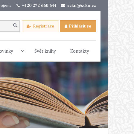
ojení:
+420 272 660 644
sckn@sckn.cz
Registrace
Přihlásit se
ovinky
Svět knihy
Kontakty