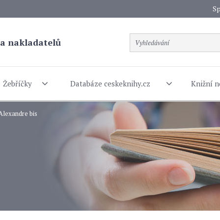
Sp
a nakladatelů
Žebříčky
Databáze ceskeknihy.cz
Knižní n
Alexandre bis