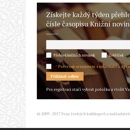
Získejte každý týden přehl
čísle časopisu Knižní novi
Přehled knižních novinek
Žebříček
Potvrzuji seznámení s informací o zpr
*
Pro registraci stačí vybrat položku a vložit Va
© 2009 - 2017 Svaz českých knihkupců a nakladatel