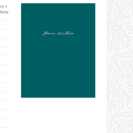
vy v
lista