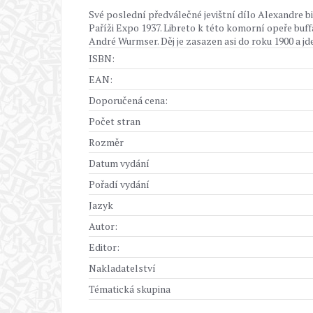
Své poslední předválečné jevištní dílo Alexandre 
Paříži Expo 1937. Libreto k této komorní opeře buffa
André Wurmser. Děj je zasazen asi do roku 1900 a jd
ISBN:
EAN:
Doporučená cena:
Počet stran
Rozměr
Datum vydání
Pořadí vydání
Jazyk
Autor:
Editor:
Nakladatelství
Tématická skupina