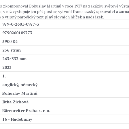
bis zkomponoval Bohuslav Martinů v roce 1937 na zakázku světové výsta
, v níž vystupuje jen pět postav, vytvořil francouzský spisovatel a žurna
e o vtipný parodický text plný slovních hříček a nadsázek.
979-0-2601-0977-3
9790260109773
5900 Kč
256 stran
263×333 mm
2023
1.
anglický, německý
Bohuslav Martinů
Jitka Zichová
Bärenreiter Praha s. r. o.
16 - Hudebniny