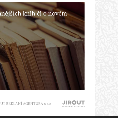
anějších knih či o novém
OUT REKLANÍ AGENTURA s.r.o.