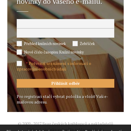
novinky do Vašeho e-mailu.
Přehled knižních novinek
Žebříček
Nové číslo časopisu Knižní novinky
Potvrzuji seznámení s informací o
*
zpracování osobních údajů
Pro registraci stačí vybrat položku a vložit Vaši e-
mailovou adresu.
© 2009 - 2017 Svaz českých knihkupců a nakladatelů
Webové stránky vytvořilo reklamní studio