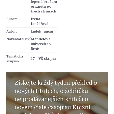
lepená brožura
oříznutá po
třech stranách
Autor:
Irena
Jančářová
Autor:
Luděk Jančář
Nakladatelství
Mendelova
univerzita v
Brně
Tématická
17 - VŠ skripta
skupina
Získejte každý týden přehled o
nových titulech, o žebříčku
nejprodávanějších knih či o
novém čísle časopisu Knižní