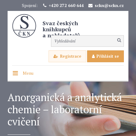
Spojení:
+420 272 660 644
sckn@sckn.cz
Svaz českých
knihkupců
a nakladatelů
Registrace
Přihlásit se
Menu
Anorganická a analytická
chemie – laboratorní
cvičení