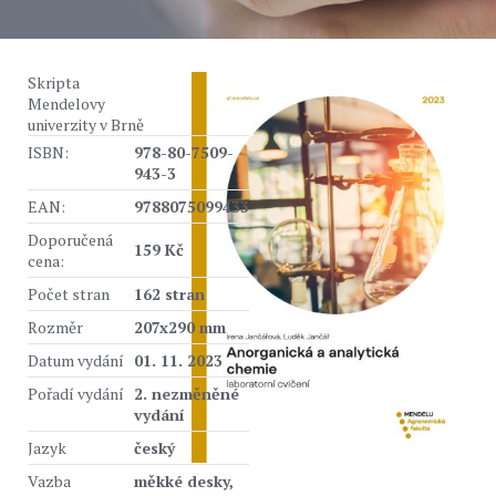
Skripta
Mendelovy
univerzity v Brně
ISBN:
978-80-7509-
943-3
EAN:
9788075099433
Doporučená
159 Kč
cena:
Počet stran
162 stran
Rozměr
207x290 mm
Datum vydání
01. 11. 2023
Pořadí vydání
2. nezměněné
vydání
Jazyk
český
Vazba
měkké desky,