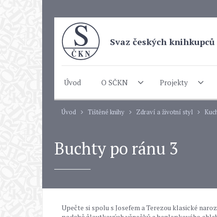
Svaz českých knihkupců 
Úvod
O SČKN
Projekty
Úvod
Tištěné knihy
Zdraví a životní styl
Kuch
Buchty po ránu 3
Upečte si spolu s Josefem a Terezou klasické naroze
podobě žloutkových věnečků a bezlepkového chleba