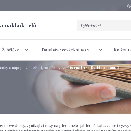
Sp
a nakladatelů
Žebříčky
Databáze ceskeknihy.cz
Knižní n
ařky a nápoje
Pečení, moučníky
Tištěná kniha Buchty po ránu 3
ninové dorty, vynikající řezy na plech nebo jablečné koláče, ale i výzvy 
. Naučte se připravit domácí plundrové těsto, ovocné knedlíky nebo s