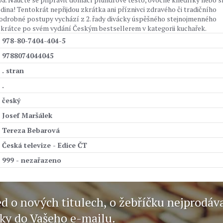
odina! Tentokrát nepřijdou zkrátka ani příznivci zdravého či tradičního
podrobné postupy vychází z 2. řady divácky úspěšného stejnojmenného
al krátce po svém vydání Českým bestsellerem v kategorii kuchařek.
978-80-7404-404-5
9788074044045
. stran
.
český
Josef Maršálek
Tereza Bebarová
Česká televize - Edice ČT
999 - nezařazeno
ed o nových titulech, o žebříčku nejprodáv
nky do Vašeho e-mailu.