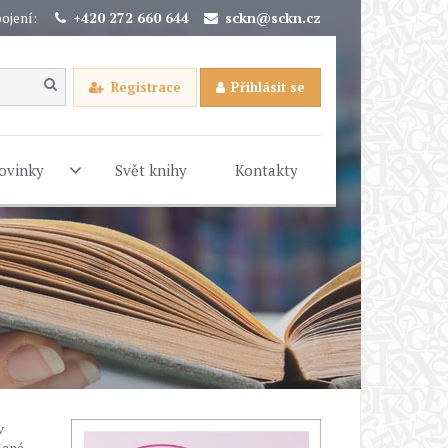
ojení:
+420 272 660 644
sckn@sckn.cz
Registrace
Přihlásit se
ovinky
Svět knihy
Kontakty
v
lané