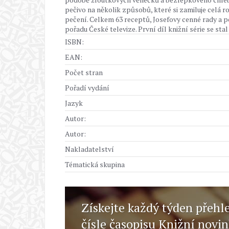
pečivo na několik způsobů, které si zamiluje celá r
pečení. Celkem 63 receptů, Josefovy cenné rady a 
pořadu České televize. První díl knižní série se st
ISBN:
EAN:
Počet stran
Pořadí vydání
Jazyk
Autor:
Autor:
Nakladatelství
Tématická skupina
Získejte každý týden přehl
čísle časopisu Knižní novi