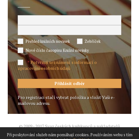
Přehled knižních novinek
Žebříček
Nové číslo časopisu Knižní novinky
Potvrzuji seznámení s informací o
*
zpracování osobních údajů
Pro registraci stačí vybrat položku a vložit Vaši e-
mailovou adresu.
© 2009 - 2017 Svaz českých knihkupců a nakladatelů
Webové stránky vytvořilo reklamní studio
Při poskytování služeb nám pomáhají cookies. Používáním webu s tím
JIROUT REKLANÍ AGENTURA s.r.o.