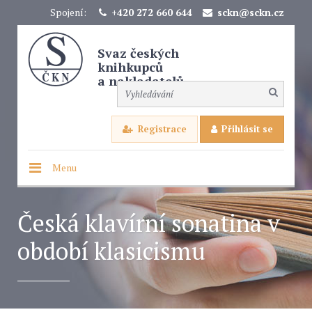
Spojení:
+420 272 660 644
sckn@sckn.cz
Svaz českých
knihkupců
a nakladatelů
Registrace
Přihlásit se
Menu
Česká klavírní sonatina v
období klasicismu