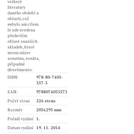
veškeré
literatury
daného období a
oblasti, což
nebylo ani cílem.
Je zde uvedena
především
oblast snazších
skladeb, které
nesou název
sonatina, sonáta,
případně
divertimento.
ISBN:
978-80-7405-
357-3
EAN:
9788074053573
Počet stran
226 stran
Rozměr
205x295 mm
Pořadí vydání
1.
Datum vydání
19. 11. 2014