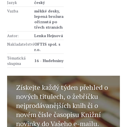
Jazyk
český
Vazba
měkké desky,
lepená brožura
oříznutá po
třech stranách
Autor:
Lenka Hejnová
Nakladatelství
OFTIS spol. s
r.o.
Tématická
16 - Hudebniny
skupina
Získejte každý týden přehled o
nových titulech, o žebříčku
nejprodávanějších knih či o
novém čísle časopisu Knižní
novinky do Vašeho e-mailu.