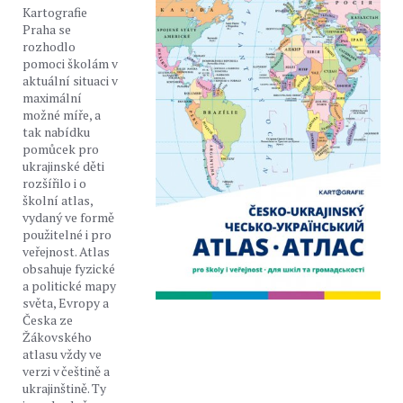
Kartografie
Praha se
rozhodlo
pomoci školám v
aktuální situaci v
maximální
možné míře, a
tak nabídku
pomůcek pro
ukrajinské děti
rozšířilo i o
školní atlas,
vydaný ve formě
použitelné i pro
veřejnost. Atlas
obsahuje fyzické
a politické mapy
světa, Evropy a
Česka ze
Žákovského
atlasu vždy ve
verzi v češtině a
ukrajinštině. Ty