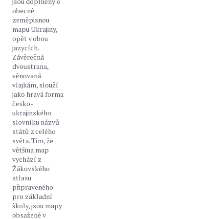
jsou doplněny o
obecně
zeměpisnou
mapu Ukrajiny,
opět v obou
jazycích.
Závěrečná
dvoustrana,
věnovaná
vlajkám, slouží
jako hravá forma
česko-
ukrajinského
slovníku názvů
států z celého
světa. Tím, že
většina map
vychází z
Žákovského
atlasu
připraveného
pro základní
školy, jsou mapy
obsažené v