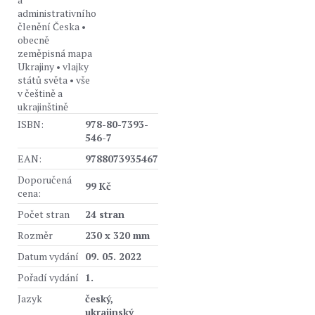
administrativního
členění Česka •
obecně
zeměpisná mapa
Ukrajiny • vlajky
států světa • vše
v češtině a
ukrajinštině
ISBN:
978-80-7393-
546-7
EAN:
9788073935467
Doporučená
99 Kč
cena:
Počet stran
24 stran
Rozměr
230 x 320 mm
Datum vydání
09. 05. 2022
Pořadí vydání
1.
Jazyk
český,
ukrajinský