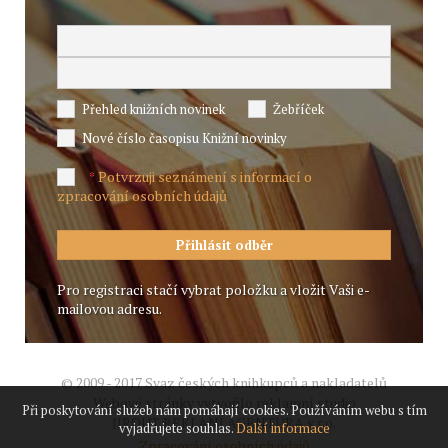
Přehled knižních novinek
Žebříček
Nové číslo časopisu Knižní novinky
Potvrzuji seznámení s informací o
*
zpracování osobních údajů
Pro registraci stačí vybrat položku a vložit Vaši e-
mailovou adresu.
© 2009 - 2017 Svaz českých knihkupců a nakladatelů
Webové stránky vytvořilo reklamní studio
Při poskytování služeb nám pomáhají cookies. Používáním webu s tím
JIROUT REKLANÍ AGENTURA s.r.o.
vyjadřujete souhlas.
Další informace
Zpracování osobních údajů