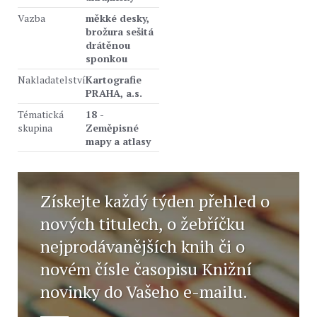
Vazba
měkké desky,
brožura sešitá
drátěnou
sponkou
Nakladatelství
Kartografie
PRAHA, a.s.
Tématická
18 -
skupina
Zeměpisné
mapy a atlasy
Získejte každý týden přehled o
nových titulech, o žebříčku
nejprodávanějších knih či o
novém čísle časopisu Knižní
novinky do Vašeho e-mailu.