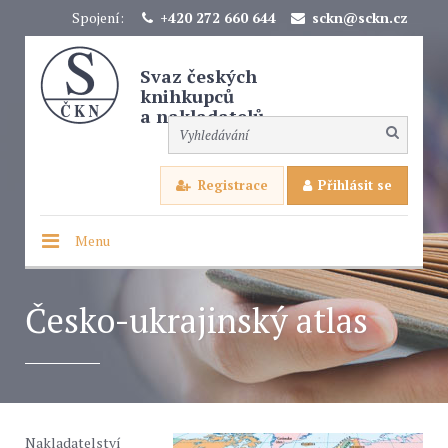
Spojení:
+420 272 660 644
sckn@sckn.cz
Svaz českých
knihkupců
a nakladatelů
Registrace
Přihlásit se
Menu
Česko-ukrajinský atlas
Nakladatelství