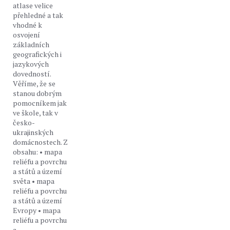
atlase velice
přehledné a tak
vhodné k
osvojení
základních
geografických i
jazykových
dovedností.
Věříme, že se
stanou dobrým
pomocníkem jak
ve škole, tak v
česko-
ukrajinských
domácnostech. Z
obsahu: • mapa
reliéfu a povrchu
a států a území
světa • mapa
reliéfu a povrchu
a států a území
Evropy • mapa
reliéfu a povrchu
a