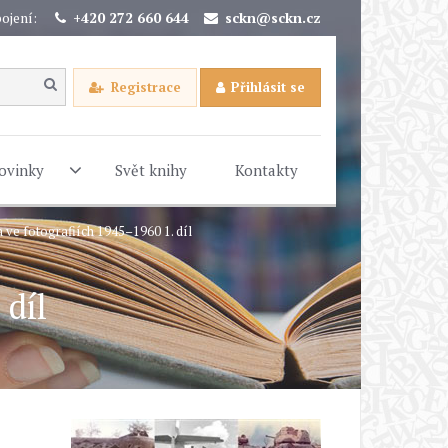
ojení:
+420 272 660 644
sckn@sckn.cz
Registrace
Přihlásit se
ovinky
Svět knihy
Kontakty
ve fotografiích 1945–1960 1. díl
 díl