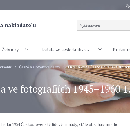
Sp
a nakladatelů
Žebříčky
Databáze ceskeknihy.cz
Knižní n
tinentů
České a slovenské dějiny
Tištěná kniha Československá armáda 
 ve fotografiích 1945–1960 1.
od roku 1954 Československé lidové armády, stále obsahuje mnoho