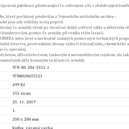
ravná publikace představující čs. ozbrojené síly v období jejich bouřl
fie, které pocházejí především z Vojenského ústředního archivu –
ohé jsou zde otištěny zcela poprvé.
dování čs. armády těsně po skončení druhé světové války a některým v
i banderovcům, pomoc čs. armády při vzniku státu Izrael).
ílu UNRRA nebo život u nechvalně známých pomocných technických prap
ušníků letectva, protivzdušné obrany státu či železničního, chemického a
é čs. opevnění.
t pěchotou, dělostřelectvem, tankovým a automobilovým vojskem, ale ta
smutečními akty konanými za účasti čs. armády.
978-80-204-5532-1
9788020455321
499 Kč
352 stran
25. 11. 2019
1.
250 x 200 mm
kniha, vázaná vazba