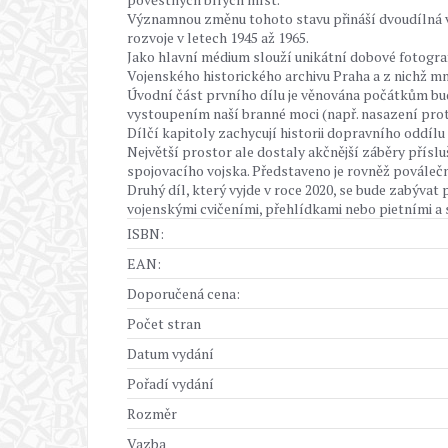
Významnou změnu tohoto stavu přináší dvoudílná výp
rozvoje v letech 1945 až 1965.
Jako hlavní médium slouží unikátní dobové fotogra
Vojenského historického archivu Praha a z nichž mn
Úvodní část prvního dílu je věnována počátkům bu
vystoupením naší branné moci (např. nasazení prot
Dílčí kapitoly zachycují historii dopravního odd
Největší prostor ale dostaly akčnější záběry přísl
spojovacího vojska. Představeno je rovněž poválečn
Druhý díl, který vyjde v roce 2020, se bude zabýva
vojenskými cvičeními, přehlídkami nebo pietními a 
ISBN:
EAN:
Doporučená cena:
Počet stran
Datum vydání
Pořadí vydání
Rozměr
Vazba