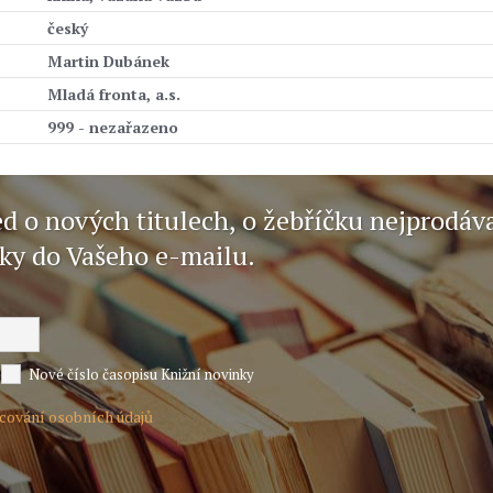
český
Martin Dubánek
Mladá fronta, a.s.
999 - nezařazeno
ed o nových titulech, o žebříčku nejprodáv
nky do Vašeho e-mailu.
Nové číslo časopisu Knižní novinky
acování osobních údajů