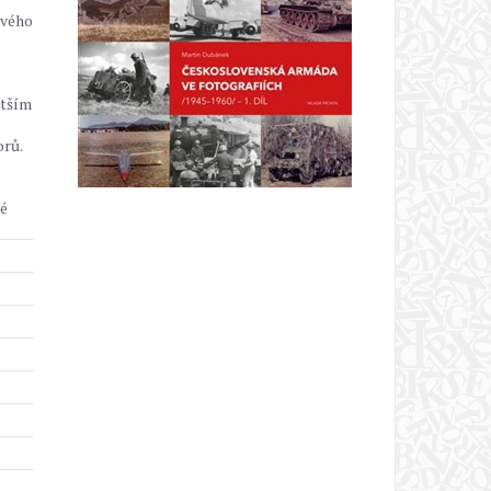
ivého
ětším
orů.
ké