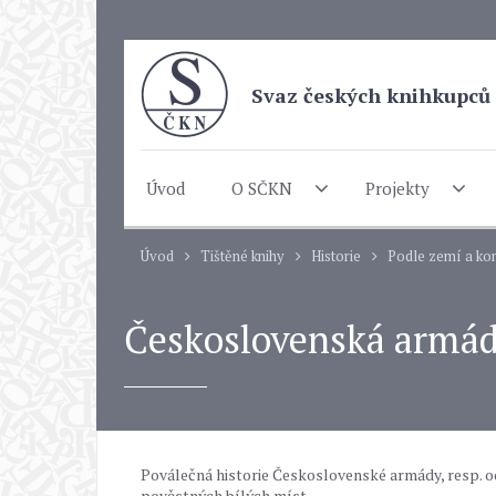
Svaz českých knihkupců 
Úvod
O SČKN
Projekty
Úvod
Tištěné knihy
Historie
Podle zemí a kon
Československá armáda
Poválečná historie Československé armády, resp. 
pověstných bílých míst.