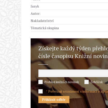
Jazyk
Autor:
Nakladatelství
Tématická skupina
Získejte každý týden přehl
čísle časopisu Knižní novi
Přehled knižních novinek
Žebříček
Potvrzuji seznámení s informací o zpr
*