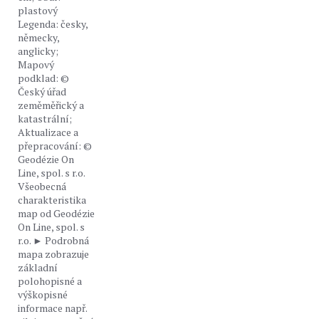
plastový
Legenda: česky,
německy,
anglicky;
Mapový
podklad: ©
Český úřad
zeměměřický a
katastrální;
Aktualizace a
přepracování: ©
Geodézie On
Line, spol. s r.o.
Všeobecná
charakteristika
map od Geodézie
On Line, spol. s
r.o. ► Podrobná
mapa zobrazuje
základní
polohopisné a
výškopisné
informace např.