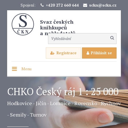
Spojení:
+420 272 660 644
sckn@sckn.cz
Svaz českých
knihkupců
a nakladatelů
Registrace
Přihlásit se
Menu
CHKO Český ráj 1 : 25 000
Hodkovice - Jičín - Lomnice - Rovensko - Rychnov
- Semily - Turnov