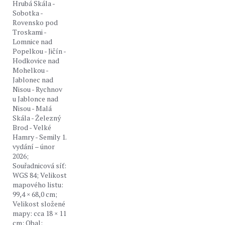
Hrubá Skála -
Sobotka -
Rovensko pod
Troskami -
Lomnice nad
Popelkou - Jičín -
Hodkovice nad
Mohelkou -
Jablonec nad
Nisou - Rychnov
u Jablonce nad
Nisou - Malá
Skála - Železný
Brod - Velké
Hamry - Semily 1.
vydání – únor
2026;
Souřadnicová síť:
WGS 84; Velikost
mapového listu:
99,4 × 68,0 cm;
Velikost složené
mapy: cca 18 × 11
cm; Obal: