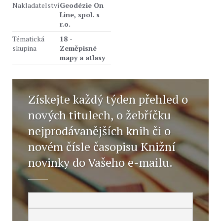
Nakladatelství
Geodézie On
Line, spol. s
r.o.
Tématická
18 -
skupina
Zeměpisné
mapy a atlasy
Získejte každý týden přehled o
nových titulech, o žebříčku
nejprodávanějších knih či o
novém čísle časopisu Knižní
novinky do Vašeho e-mailu.