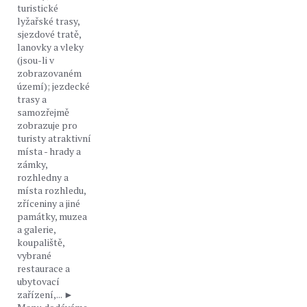
turistické
lyžařské trasy,
sjezdové tratě,
lanovky a vleky
(jsou-li v
zobrazovaném
území); jezdecké
trasy a
samozřejmě
zobrazuje pro
turisty atraktivní
místa - hrady a
zámky,
rozhledny a
místa rozhledu,
zříceniny a jiné
památky, muzea
a galerie,
koupaliště,
vybrané
restaurace a
ubytovací
zařízení,... ►