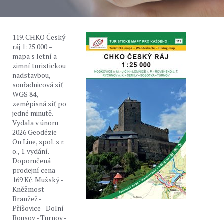
119. CHKO Český
ráj 1 : 25 000 –
mapa s letní a
zimní turistickou
nadstavbou,
souřadnicová síť
WGS 84,
zeměpisná síť po
jedné minutě.
Vydala v únoru
2026 Geodézie
On Line, spol. s r.
o., 1. vydání.
Doporučená
prodejní cena
169 Kč. Mužský -
Kněžmost -
Branžež -
Příšovice - Dolní
Bousov - Turnov -