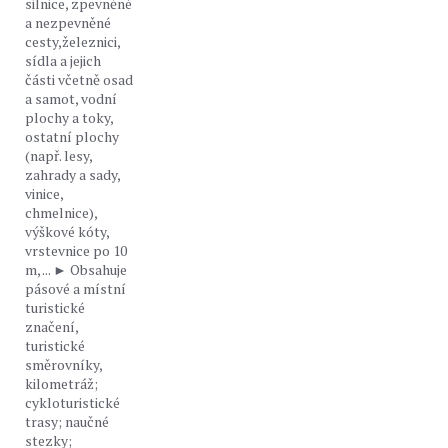
silnice, zpevněné
a nezpevněné
cesty,železnici,
sídla a jejich
části včetně osad
a samot, vodní
plochy a toky,
ostatní plochy
(např. lesy,
zahrady a sady,
vinice,
chmelnice),
výškové kóty,
vrstevnice po 10
m, ... ► Obsahuje
pásové a místní
turistické
značení,
turistické
směrovníky,
kilometráž;
cykloturistické
trasy; naučné
stezky;