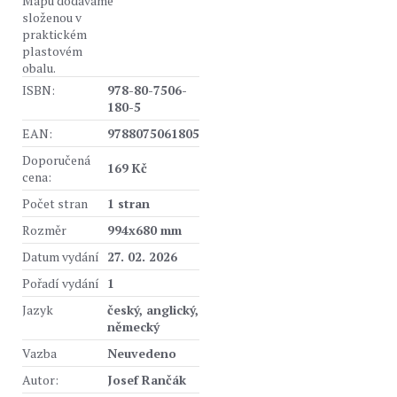
Mapu dodáváme
složenou v
praktickém
plastovém
obalu.
ISBN:
978-80-7506-
180-5
EAN:
9788075061805
Doporučená
169 Kč
cena:
Počet stran
1 stran
Rozměr
994x680 mm
Datum vydání
27. 02. 2026
Pořadí vydání
1
Jazyk
český, anglický,
německý
Vazba
Neuvedeno
Autor:
Josef Rančák