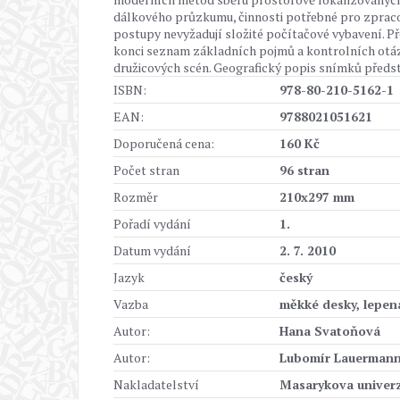
dálkového průzkumu, činnosti potřebné pro zprac
postupy nevyžadují složité počítačové vybavení. P
konci seznam základních pojmů a kontrolních otáz
družicových scén. Geografický popis snímků předsta
ISBN:
978-80-210-5162-1
EAN:
9788021051621
Doporučená cena:
160 Kč
Počet stran
96 stran
Rozměr
210x297 mm
Pořadí vydání
1.
Datum vydání
2. 7. 2010
Jazyk
český
Vazba
měkké desky, lepen
Autor:
Hana Svatoňová
Autor:
Lubomír Lauerman
Nakladatelství
Masarykova univerz