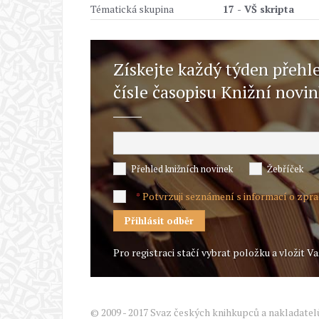
Tématická skupina
17 - VŠ skripta
Získejte každý týden přehl
čísle časopisu Knižní novi
Přehled knižních novinek
Žebříček
Potvrzuji seznámení s informací o zpr
*
Pro registraci stačí vybrat položku a vložit Va
© 2009 - 2017 Svaz českých knihkupců a nakladatel