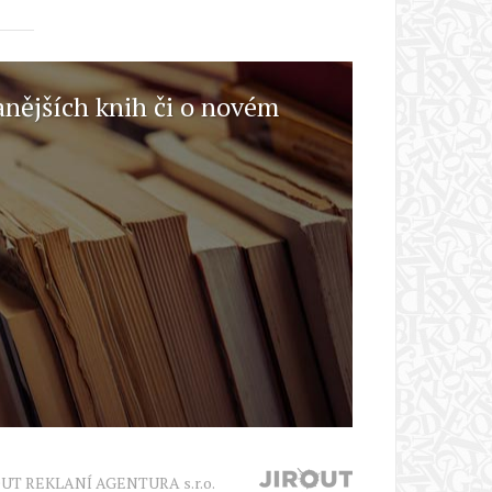
anějších knih či o novém
OUT REKLANÍ AGENTURA s.r.o.