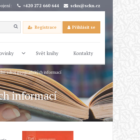
ojení:
+420 272 660 644
sckn@sckn.cz
Registrace
Přihlásit se
ovinky
Svět knihy
Kontakty
lní zdroj geografických informací
ch informací
ogie