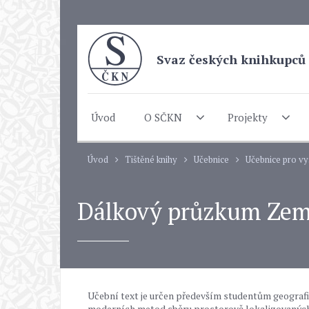
Svaz českých knihkupců 
Úvod
O SČKN
Projekty
Úvod
Tištěné knihy
Učebnice
Učebnice pro vy
Dálkový průzkum Země 
Učební text je určen především studentům geografi
moderních metod sběru prostorově lokalizovaných