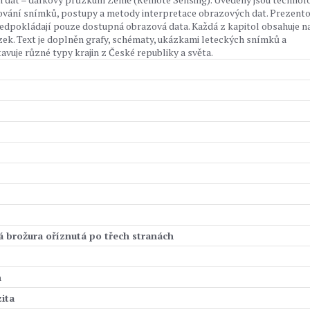
ování snímků, postupy a metody interpretace obrazových dat. Prezent
ředpokládají pouze dostupná obrazová data. Každá z kapitol obsahuje n
ek. Text je doplněn grafy, schématy, ukázkami leteckých snímků a
vuje různé typy krajin z České republiky a světa.
á brožura oříznutá po třech stranách
n
ita