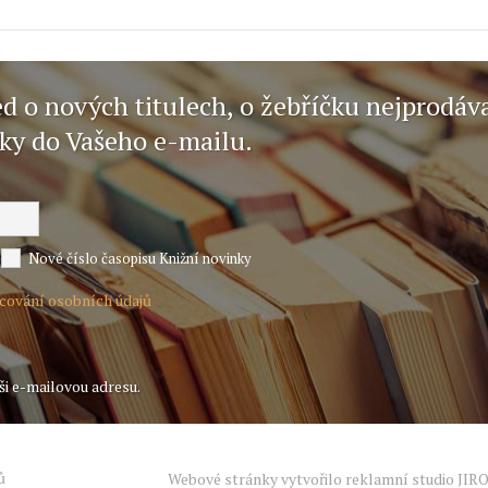
ed o nových titulech, o žebříčku nejprodáv
nky do Vašeho e-mailu.
Nové číslo časopisu Knižní novinky
acování osobních údajů
ši e-mailovou adresu.
ů
Webové stránky vytvořilo reklamní studio
JIR