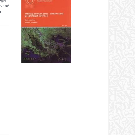
ované
a