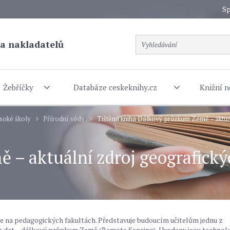
Sp
a nakladatelů
Žebříčky
Databáze ceskeknihy.cz
Knižní n
soké školy
Přírodní vědy
Tištěná kniha Dálkový průzkum Země – aktuá
– aktuální zdroj geografický
e na pedagogických fakultách. Představuje budoucím učitelům jednu z
 dat – dálkový průzkum Země (Remote Sensing). Uvedeny jsou technol