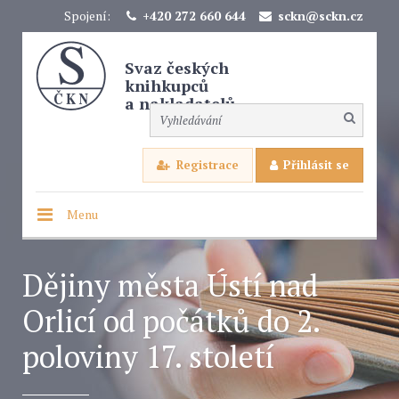
Spojení:
+420 272 660 644
sckn@sckn.cz
Svaz českých
knihkupců
a nakladatelů
Registrace
Přihlásit se
Menu
Dějiny města Ústí nad
Orlicí od počátků do 2.
poloviny 17. století