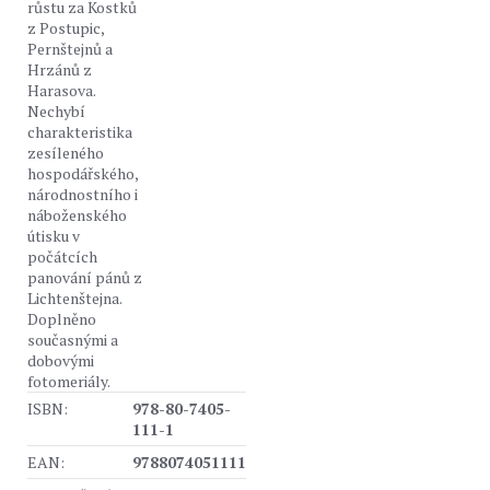
růstu za Kostků
z Postupic,
Pernštejnů a
Hrzánů z
Harasova.
Nechybí
charakteristika
zesíleného
hospodářského,
národnostního i
náboženského
útisku v
počátcích
panování pánů z
Lichtenštejna.
Doplněno
současnými a
dobovými
fotomeriály.
ISBN:
978-80-7405-
111-1
EAN:
9788074051111