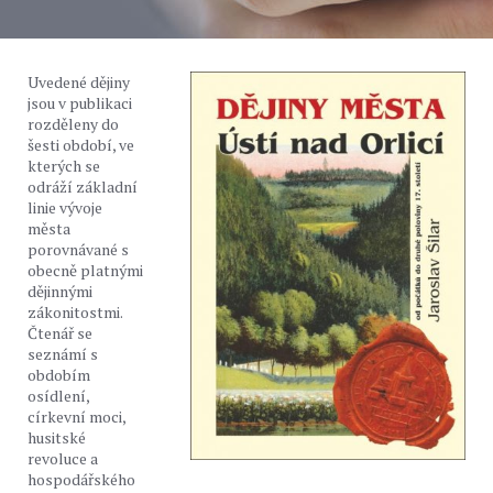
Uvedené dějiny
jsou v publikaci
rozděleny do
šesti období, ve
kterých se
odráží základní
linie vývoje
města
porovnávané s
obecně platnými
dějinnými
zákonitostmi.
Čtenář se
seznámí s
obdobím
osídlení,
církevní moci,
husitské
revoluce a
hospodářského