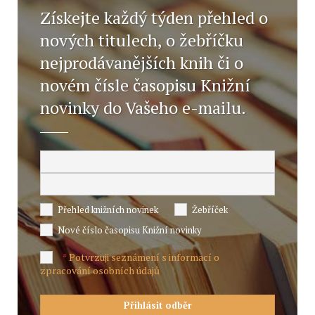
Získejte každý týden přehled o
nových titulech, o žebříčku
nejprodávanějších knih či o
novém čísle časopisu Knižní
novinky do Vašeho e-mailu.
Přehled knižních novinek
Žebříček
Nové číslo časopisu Knižní novinky
Potvrzuji seznámení s informací o
*
zpracování osobních údajů