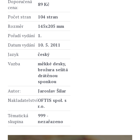
Doporučená
89 Kč
cena:
Počet stran
104 stran
Rozměr
145x205 mm
Pořadí vydání
1.
Datum vydání
10. 5. 2011
Jazyk
český
Vazba
měkké desky,
brožura sešitá
drátěnou
sponkou
Autor:
Jaroslav Šilar
Nakladatelství
OFTIS spol. s
r.o.
Tématická
999 -
skupina
nezařazeno