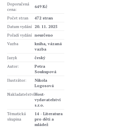
Doporučená
649 Kč
cena:
Počet stran
472 stran
Datum vydání
20. 11. 2025
Pořadí vydání
neurčeno
Vazba
kniha, vázaná
vazba
Jazyk
český
Autor:
Petra
Soukupová
Ilustrátor:
Nikola
Logosová
Nakladatelství
Host-
vydavatelství
s.r.o.
Tématická
14 - Literatura
skupina
pro děti a
mládež