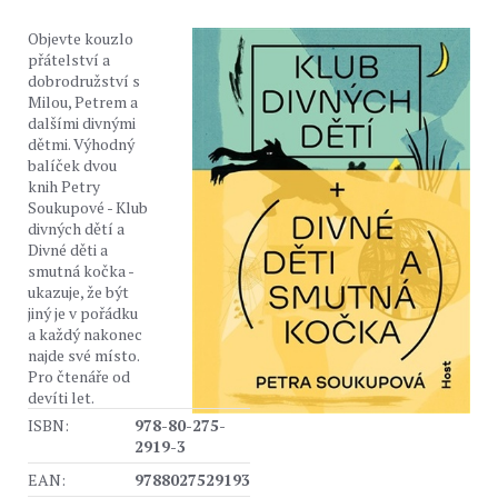
Objevte kouzlo
přátelství a
dobrodružství s
Milou, Petrem a
dalšími divnými
dětmi. Výhodný
balíček dvou
knih Petry
Soukupové - Klub
divných dětí a
Divné děti a
smutná kočka -
ukazuje, že být
jiný je v pořádku
a každý nakonec
najde své místo.
Pro čtenáře od
devíti let.
ISBN:
978-80-275-
2919-3
EAN:
9788027529193