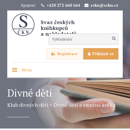
Spojení:
+420 272 660 644
sckn@sckn.cz
Svaz českých
knihkupců
a nakladatelů
Registrace
Přihlásit se
Menu
Divné děti
Klub divných dětí + Divné děti a smutná kočka