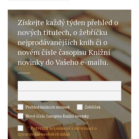
Získejte každý týden přehled o
nových titulech, o žebříčku
nejprodávanějších knih či o
novém čísle časopisu Knižní
novinky do Vašeho e-mailu.
Přehled knižních novinek
Žebříček
Nové číslo časopisu Knižní novinky
Potvrzuji seznámení s informací o
*
zpracování osobních údajů