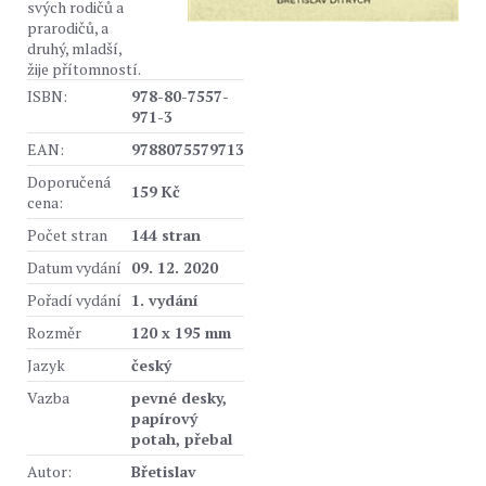
svých rodičů a
prarodičů, a
druhý, mladší,
žije přítomností.
ISBN:
978-80-7557-
971-3
EAN:
9788075579713
Doporučená
159 Kč
cena:
Počet stran
144 stran
Datum vydání
09. 12. 2020
Pořadí vydání
1. vydání
Rozměr
120 x 195 mm
Jazyk
český
Vazba
pevné desky,
papírový
potah, přebal
Autor:
Břetislav