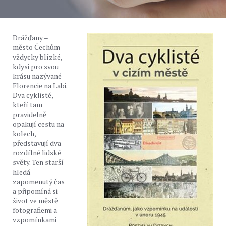
Drážďany –
město Čechům
vždycky blízké,
kdysi pro svou
krásu nazývané
Florencie na Labi.
Dva cyklisté,
kteří tam
pravidelně
opakují cestu na
kolech,
představují dva
rozdílné lidské
světy. Ten starší
hledá
zapomenutý čas
a připomíná si
život ve městě
fotografiemi a
vzpomínkami