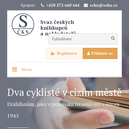
Spojení:
+420 272 660 644
sckn@sckn.cz
Svaz českých
knihkupců
a nakladatelů
Registrace
Přihlásit se
Menu
Dva cyklisté v cizím městě
Drážďanům, jako vzpomínku na události v únoru
1945