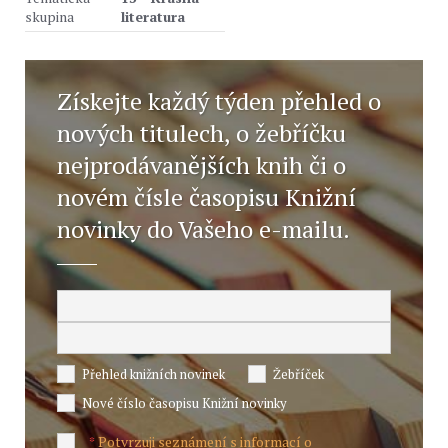
skupina
literatura
Získejte každý týden přehled o
nových titulech, o žebříčku
nejprodávanějších knih či o
novém čísle časopisu Knižní
novinky do Vašeho e-mailu.
Přehled knižních novinek
Žebříček
Nové číslo časopisu Knižní novinky
Potvrzuji seznámení s informací o
*