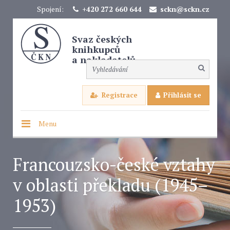
Spojení:
+420 272 660 644
sckn@sckn.cz
Svaz českých
knihkupců
a nakladatelů
Registrace
Přihlásit se
Menu
Francouzsko-české vztahy
v oblasti překladu (1945–
1953)