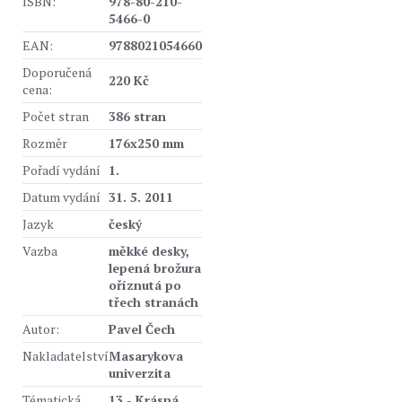
ISBN:
978-80-210-
5466-0
EAN:
9788021054660
Doporučená
220 Kč
cena:
Počet stran
386 stran
Rozměr
176x250 mm
Pořadí vydání
1.
Datum vydání
31. 5. 2011
Jazyk
český
Vazba
měkké desky,
lepená brožura
oříznutá po
třech stranách
Autor:
Pavel Čech
Nakladatelství
Masarykova
univerzita
Tématická
13 - Krásná