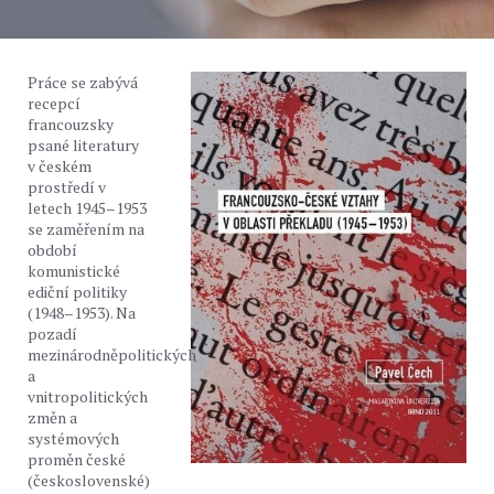
Práce se zabývá
recepcí
francouzsky
psané literatury
v českém
prostředí v
letech 1945–1953
se zaměřením na
období
komunistické
ediční politiky
(1948–1953). Na
pozadí
mezinárodněpolitických
a
vnitropolitických
změn a
systémových
proměn české
(československé)