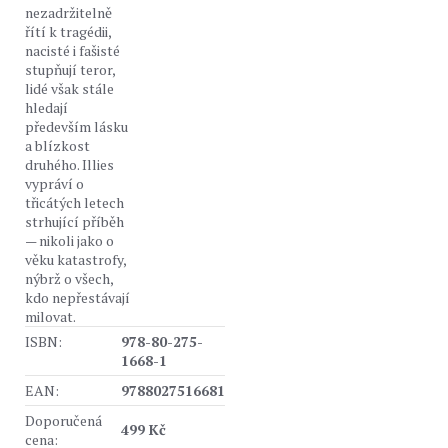
nezadržitelně
řítí k tragédii,
nacisté i fašisté
stupňují teror,
lidé však stále
hledají
především lásku
a blízkost
druhého. Illies
vypráví o
třicátých letech
strhující příběh
— nikoli jako o
věku katastrofy,
nýbrž o všech,
kdo nepřestávají
milovat.
ISBN:
978-80-275-
1668-1
EAN:
9788027516681
Doporučená
499 Kč
cena: