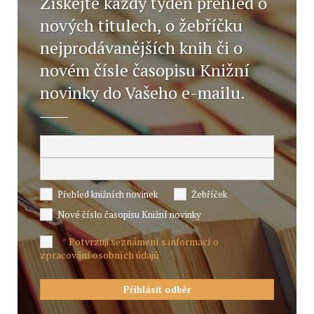
Získejte každý týden přehled o
nových titulech, o žebříčku
nejprodávanějších knih či o
novém čísle časopisu Knižní
novinky do Vašeho e-mailu.
Přehled knižních novinek
Žebříček
Nové číslo časopisu Knižní novinky
Potvrzuji seznámení s informací o
*
zpracování osobních údajů