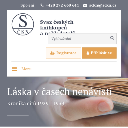
Spojení:
+420 272 660 644
sckn@sckn.cz
Svaz českých
knihkupců
a nakladatelů
Registrace
Přihlásit se
Menu
Láska v časech nenávisti
Kronika citů 1929—1939