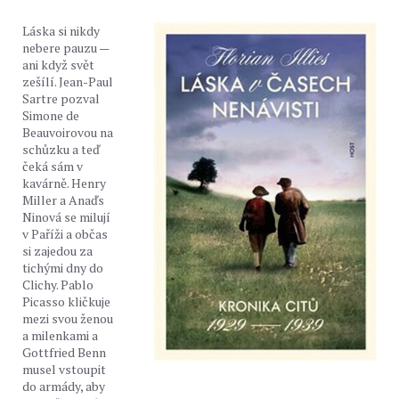
Láska si nikdy
nebere pauzu —
ani když svět
zešílí. Jean-Paul
Sartre pozval
Simone de
Beauvoirovou na
schůzku a teď
čeká sám v
kavárně. Henry
Miller a Anaďs
Ninová se milují
v Paříži a občas
si zajedou za
tichými dny do
Clichy. Pablo
Picasso kličkuje
mezi svou ženou
a milenkami a
Gottfried Benn
musel vstoupit
do armády, aby