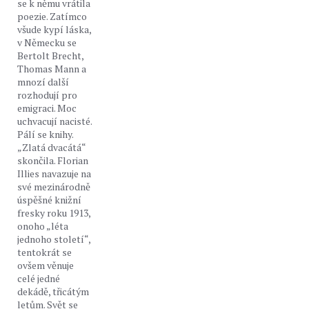
se k němu vrátila
poezie. Zatímco
všude kypí láska,
v Německu se
Bertolt Brecht,
Thomas Mann a
mnozí další
rozhodují pro
emigraci. Moc
uchvacují nacisté.
Pálí se knihy.
„Zlatá dvacátá“
skončila. Florian
Illies navazuje na
své mezinárodně
úspěšné knižní
fresky roku 1913,
onoho „léta
jednoho století“,
tentokrát se
ovšem věnuje
celé jedné
dekádě, třicátým
letům. Svět se