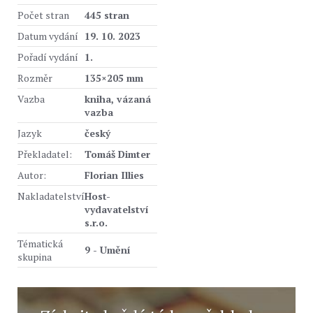
Počet stran
445 stran
Datum vydání
19. 10. 2023
Pořadí vydání
1.
Rozměr
135×205 mm
Vazba
kniha, vázaná
vazba
Jazyk
český
Překladatel:
Tomáš Dimter
Autor:
Florian Illies
Nakladatelství
Host-
vydavatelství
s.r.o.
Tématická
9 - Umění
skupina