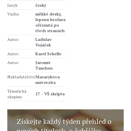
Jazyk
český
Vazba
měkké desky,
lepená brožura
oříznutá po
třech stranách
Autor:
Ladislav
Vojáček
Autor:
Karel Schelle
Autor:
Jaromír
Tauchen
Nakladatelství
Masarykova
univerzita
Tématická
17 - VŠ skripta
skupina
Získejte každý týden přehled o
nových titulech, o žebříčku