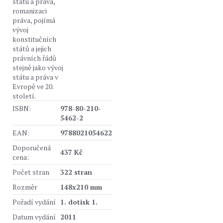
státu a práva,
romanizaci
práva, pojímá
vývoj
konstitučních
států a jejich
právních řádů
stejně jako vývoj
státu a práva v
Evropě ve 20.
století.
ISBN:
978-80-210-
5462-2
EAN:
9788021054622
Doporučená
437 Kč
cena:
Počet stran
322 stran
Rozměr
148x210 mm
Pořadí vydání
1. dotisk 1.
Datum vydání
2011