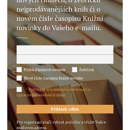
nejprodávanějších knih či o
novém čísle časopisu Knižní
novinky do Vašeho e-mailu.
Přehled knižních novinek
Žebříček
Nové číslo časopisu Knižní novinky
Potvrzuji seznámení s informací o
*
zpracování osobních údajů
Pro registraci stačí vybrat položku a vložit Vaši e-
mailovou adresu.