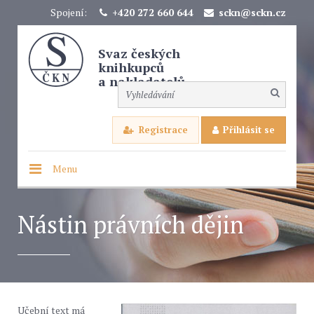
Spojení:
+420 272 660 644
sckn@sckn.cz
Svaz českých
knihkupců
a nakladatelů
Registrace
Přihlásit se
Menu
Nástin právních dějin
Učební text má