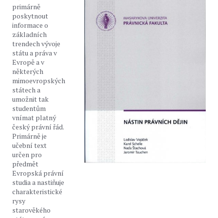
primárně
poskytnout
informace o
základních
trendech vývoje
státu a práva v
Evropě a v
některých
mimoevropských
státech a
umožnit tak
studentům
vnímat platný
český právní řád.
Primárně je
učební text
určen pro
předmět
Evropská právní
studia a nastiňuje
charakteristické
rysy
starověkého