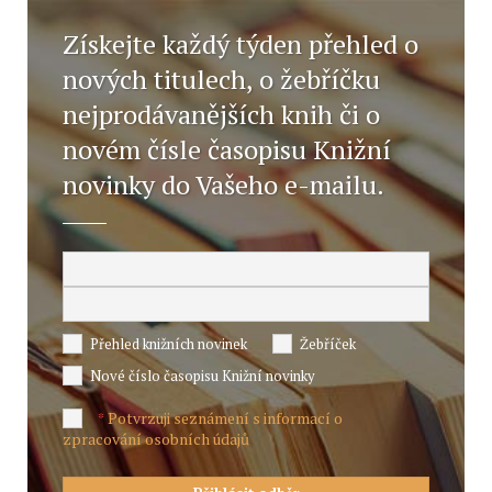
Získejte každý týden přehled o
nových titulech, o žebříčku
nejprodávanějších knih či o
novém čísle časopisu Knižní
novinky do Vašeho e-mailu.
Přehled knižních novinek
Žebříček
Nové číslo časopisu Knižní novinky
Potvrzuji seznámení s informací o
*
zpracování osobních údajů