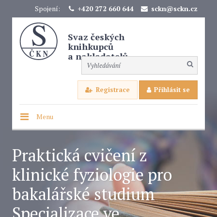
Spojení:
+420 272 660 644
sckn@sckn.cz
Svaz českých
knihkupců
a nakladatelů
Registrace
Přihlásit se
Menu
Praktická cvičení z
klinické fyziologie pro
bakalářské studium
Specializace ve