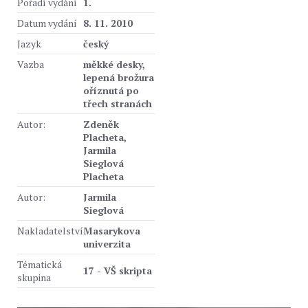
Pořadí vydání
1.
Datum vydání
8. 11. 2010
Jazyk
český
Vazba
měkké desky,
lepená brožura
oříznutá po
třech stranách
Autor:
Zdeněk
Placheta,
Jarmila
Sieglová
Placheta
Autor:
Jarmila
Sieglová
Nakladatelství
Masarykova
univerzita
Tématická
17 - VŠ skripta
skupina