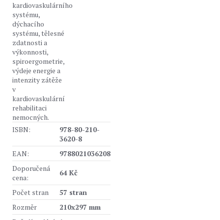
kardiovaskulárního
systému,
dýchacího
systému, tělesné
zdatnosti a
výkonnosti,
spiroergometrie,
výdeje energie a
intenzity zátěže
v
kardiovaskulární
rehabilitaci
nemocných.
ISBN:
978-80-210-
3620-8
EAN:
9788021036208
Doporučená
64 Kč
cena:
Počet stran
57 stran
Rozměr
210x297 mm