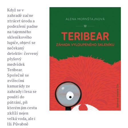
Když se v
zahradě začne
ztrácet úroda a
podezření padne
na tajemného
skleníkového
lupiče, objeví se
nečekaný
detektiv: červený
plyšový
medvídek
Teribear.
Společně se
zvířecími
kamarády ze
zahrady i lesa se
pouští do
pátrání, při
kterém jim cestu
zkříží nejen
velká voda, ale i
lži. Půvabně