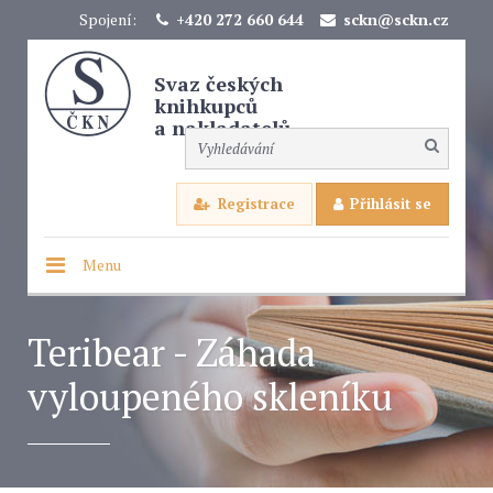
Spojení:
+420 272 660 644
sckn@sckn.cz
Svaz českých
knihkupců
a nakladatelů
Registrace
Přihlásit se
Menu
Teribear - Záhada
vyloupeného skleníku