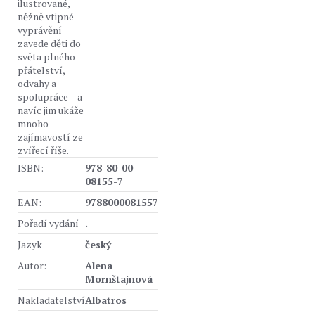
ilustrované,
něžně vtipné
vyprávění
zavede děti do
světa plného
přátelství,
odvahy a
spolupráce – a
navíc jim ukáže
mnoho
zajímavostí ze
zvířecí říše.
ISBN:
978-80-00-
08155-7
EAN:
9788000081557
Pořadí vydání
.
Jazyk
český
Autor:
Alena
Mornštajnová
Nakladatelství
Albatros