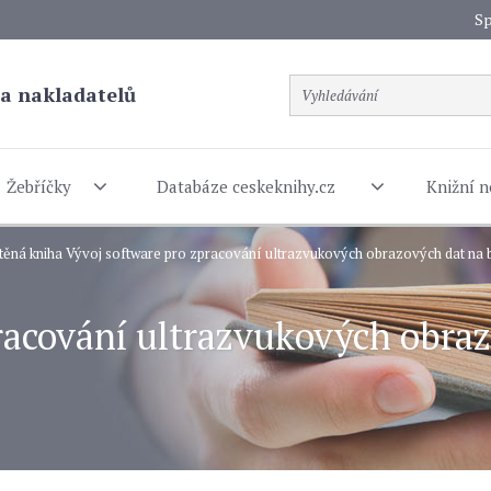
Sp
a nakladatelů
Žebříčky
Databáze ceskeknihy.cz
Knižní n
těná kniha Vývoj software pro zpracování ultrazvukových obrazových dat na b
racování ultrazvukových obraz