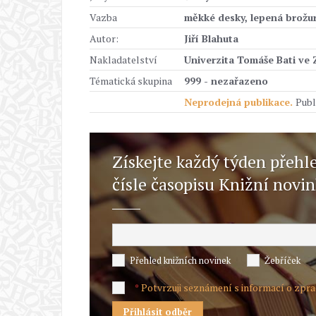
Vazba
měkké desky, lepená brožur
Autor:
Jiří Blahuta
Nakladatelství
Univerzita Tomáše Bati ve 
Tématická skupina
999 - nezařazeno
Neprodejná publikace.
Publ
Získejte každý týden přehl
čísle časopisu Knižní novi
Přehled knižních novinek
Žebříček
Potvrzuji seznámení s informací o zpr
*