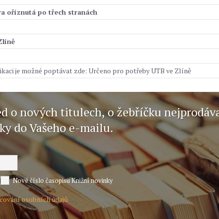
a oříznutá po třech stranách
Zlíně
ikaci je možné poptávat zde: Určeno pro potřeby UTB ve Zlíně
ed o nových titulech, o žebříčku nejprodáv
nky do Vašeho e-mailu.
Nové číslo časopisu Knižní novinky
acování osobních údajů