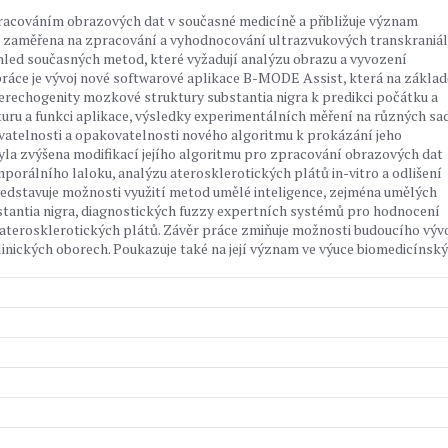
pracováním obrazových dat v současné medicíně a přibližuje význam
je zaměřena na zpracování a vyhodnocování ultrazvukových transkraniá
ehled současných metod, které vyžadují analýzu obrazu a vyvození
ráce je vývoj nové softwarové aplikace B-MODE Assist, která na základ
rechogenity mozkové struktury substantia nigra k predikci počátku a
uru a funkci aplikace, výsledky experimentálních měření na různých sa
ovatelnosti a opakovatelnosti nového algoritmu k prokázání jeho
byla zvýšena modifikací jejího algoritmu pro zpracování obrazových dat
porálního laloku, analýzu aterosklerotických plátů in-vitro a odlišení
představuje možnosti využití metod umělé inteligence, zejména umělých
stantia nigra, diagnostických fuzzy expertních systémů pro hodnocení
 aterosklerotických plátů. Závěr práce zmiňuje možnosti budoucího výv
klinických oborech. Poukazuje také na její význam ve výuce biomedicínsk