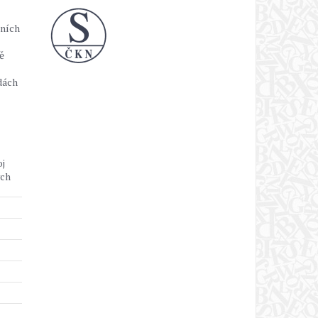
lních
ě
dách
oj
ých