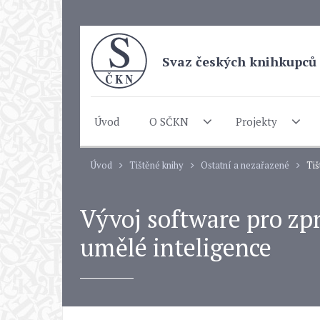
Svaz českých knihkupců 
Úvod
O SČKN
Projekty
Úvod
Tištěné knihy
Ostatní a nezařazené
Tiš
Vývoj software pro zp
umělé inteligence