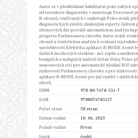
Autor se v předkládané habilitační práci zabývá z
ultrazvukové diagnostiky v neurologii. Pozornost 
B-obrazů, využívaných v radiologii. Práce uvádí př
diagnostických závěrů zkušenými experty. Jádrem p
obrazových dat provádí automatickou analýzu hype
progrese Parkinsonovy choroby. Autor uvádí strukt
obrazů a statistickou analýzu k evaluaci reproduk
spolehlivosti. Efektivita aplikace B-MODE Assist 
dalších mozkových struktur - ncl. raphe a mediotem
benigních a maligních nádorů štítné žlázy. Práce 
neuronových sítí pro automatické hledání ROI sub
rizikovosti Parkinsonovy choroby a pro rizikovosti
aplikace B-MODE Assist pro její využití v dalších 
oborů.
ISBN:
978-80-7678-331-7
EAN:
9788076783317
Počet stran
58 stran
Datum vydání
10. 06. 2025
Pořadí vydání
První
Jazyk
český