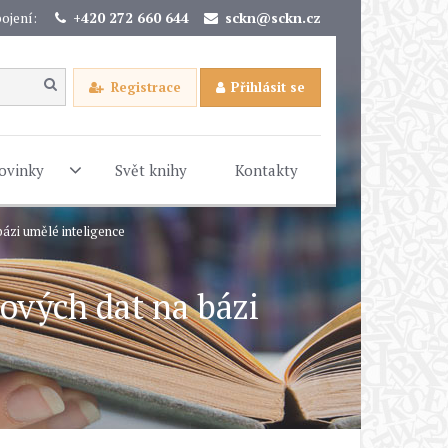
ojení:
+420 272 660 644
sckn@sckn.cz
Registrace
Přihlásit se
ovinky
Svět knihy
Kontakty
ázi umělé inteligence
ových dat na bázi