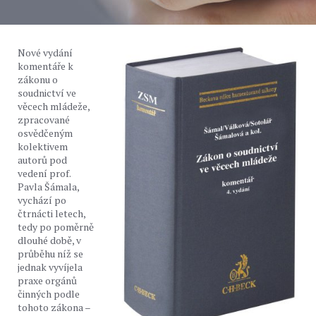
Nové vydání
komentáře k
zákonu o
soudnictví ve
věcech mládeže,
zpracované
osvědčeným
kolektivem
autorů pod
vedení prof.
Pavla Šámala,
vychází po
čtrnácti letech,
tedy po poměrně
dlouhé době, v
průběhu níž se
jednak vyvíjela
praxe orgánů
činných podle
tohoto zákona –