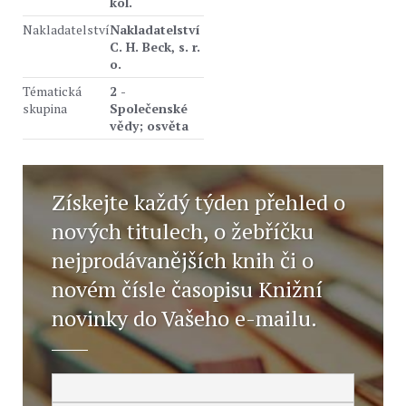
kol.
Nakladatelství
Nakladatelství
C. H. Beck, s. r.
o.
Tématická
2 -
skupina
Společenské
vědy; osvěta
Získejte každý týden přehled o
nových titulech, o žebříčku
nejprodávanějších knih či o
novém čísle časopisu Knižní
novinky do Vašeho e-mailu.