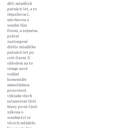
dětí mladších
patnácti let, a to
objasňovací,
návrhovou a
soudní fázi
řízení, a zejména
právní
zastoupení
dítěte mladšího
patnácti let po
celé řízení. S
ohledem na to
věnuje nové
vydání
komentáře
mimořádnou
pozornost
výkladu všech
ustanovení třetí
hlavy první části
zákona o
soudnictví ve
věcech mládeže.