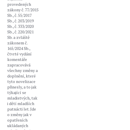
provedených
zákony č. 77/2015
Sb., č. 55/2017
Sb., č. 203/2019
Sb., č. 333/2020
Sb., č. 220/2021
Sb. a zvláště
zákonem č.
165/2024 Sb.,
čtvrté vydání
komentáře
zapracovává
všechny změny a
doplnění, které
tyto novelizace
přinesly, a to jak
týkající se
mladistvých, tak
i dětí mladších
patnácti let. Jde
o změny jak v
opatřeních
ukládaných