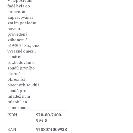
V neposlední
řadě byla do
komentáře
zapracována i
zatím poslední
novela
provedená
zákonem č.
319/2024 Sb., jenž
výrazně omezil
senátní
rozhodování u
soudů prvního
stupně; u
okresních
obecných soudů i
soudů pro
mládež nyní
působí jen
samosoudci.
ISBN:
978-80-7400-
993-8
EAN:
9788074009938