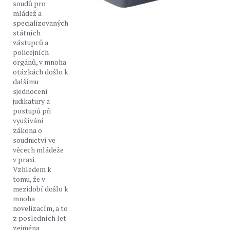
soudů pro
mládež a
specializovaných
státních
zástupců a
policejních
orgánů, v mnoha
otázkách došlo k
dalšímu
sjednocení
judikatury a
postupů při
využívání
zákona o
soudnictví ve
věcech mládeže
v praxi.
Vzhledem k
tomu, že v
mezidobí došlo k
mnoha
novelizacím, a to
z posledních let
zejména