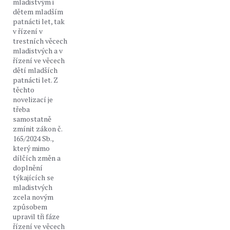
mladistvým i
dětem mladším
patnácti let, tak
v řízení v
trestních věcech
mladistvých a v
řízení ve věcech
dětí mladších
patnácti let. Z
těchto
novelizací je
třeba
samostatně
zmínit zákon č.
165/2024 Sb.,
který mimo
dílčích změn a
doplnění
týkajících se
mladistvých
zcela novým
způsobem
upravil tři fáze
řízení ve věcech