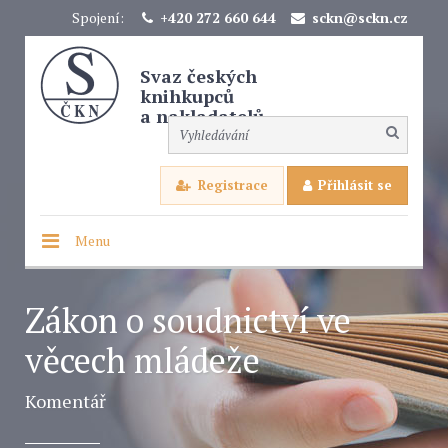
Spojení:
+420 272 660 644
sckn@sckn.cz
Svaz českých
knihkupců
a nakladatelů
Registrace
Přihlásit se
Menu
Zákon o soudnictví ve
věcech mládeže
Komentář