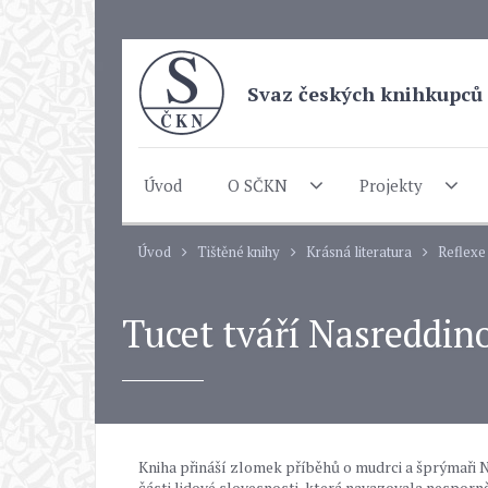
Svaz českých knihkupců 
Úvod
O SČKN
Projekty
Úvod
Tištěné knihy
Krásná literatura
Reflexe
Tucet tváří Nasreddin
Kniha přináší zlomek příběhů o mudrci a šprýmaři Na
části lidové slovesnosti, která navazovala nesporně 