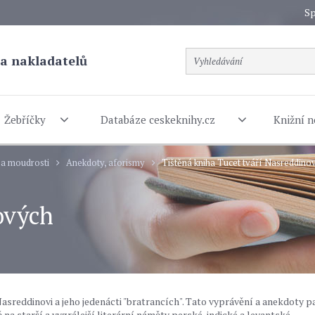
Sp
a nakladatelů
Žebříčky
Databáze ceskeknihy.cz
Knižní n
 a moudrosti
Anekdoty, aforismy
Tištěná kniha Tucet tváří Nasreddino
ových
sreddinovi a jeho jedenácti "bratrancích". Tato vyprávění a anekdoty pa
na starší a vyzrálejší literární náměty perské, indické a levantské.