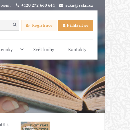
ojení:
+420 272 660 644
sckn@sckn.cz
Registrace
Přihlásit se
ovinky
Svět knihy
Kontakty
vých
tří k