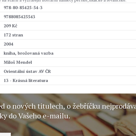
978-80-85425-54-3
9788085425543
209 Kč
172 stran
2004
kniha, brožovaná vazba
Miloš Mendel
Orientální ústav AV ČR
13 - Krásná literatura
ed o nových titulech, o žebříčku nejprodáv
nky do Vašeho e-mailu.