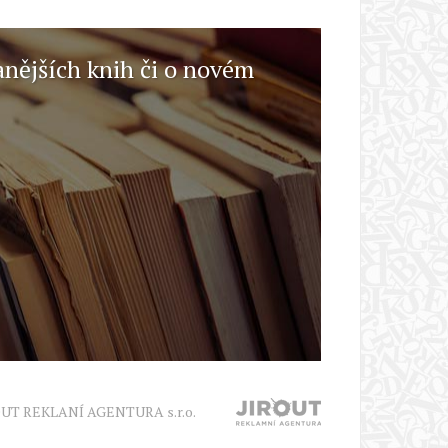
anějších knih či o novém
OUT REKLANÍ AGENTURA s.r.o.