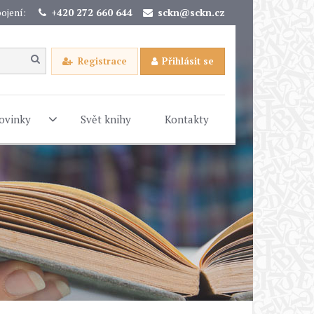
ojení:
+420 272 660 644
sckn@sckn.cz
Registrace
Přihlásit se
ovinky
Svět knihy
Kontakty