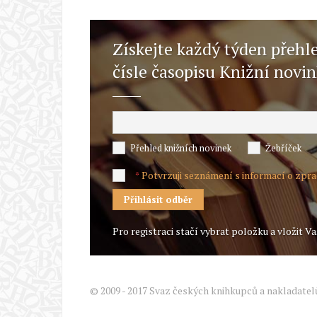
Získejte každý týden přehl
čísle časopisu Knižní novi
Přehled knižních novinek
Žebříček
Potvrzuji seznámení s informací o zpr
*
Pro registraci stačí vybrat položku a vložit Va
© 2009 - 2017 Svaz českých knihkupců a nakladatel