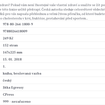
draví! Pokud vám není lhostejné vaše vlastní zdraví a snažíte se žít p
v této knize určitě překvapí. Česká autorka sleduje celosvětové vědecké
edků pro vás napsala přehlednou a velmi čtivou příručku, od které budete
o cholesterolu v krvi, fruktóze, protahování před sportem...
978-80-264-1800-9
9788026418009
249 Kč
152 stran
167x225 mm
15. 01. 2018
1.
kniha, brožovaná vazba
český
Jitka Egressy
CPress
999 - nezařazeno