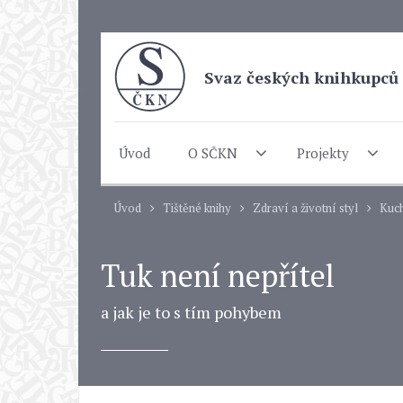
Svaz českých knihkupců 
Úvod
O SČKN
Projekty
Úvod
Tištěné knihy
Zdraví a životní styl
Kuch
Tuk není nepřítel
a jak je to s tím pohybem