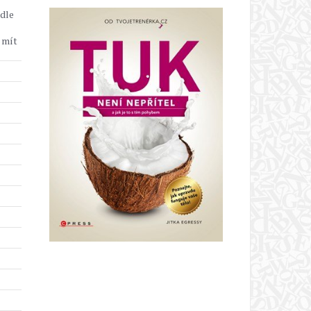
odle
 mít