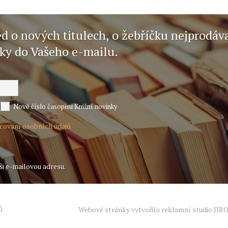
ed o nových titulech, o žebříčku nejprodáv
nky do Vašeho e-mailu.
Nové číslo časopisu Knižní novinky
acování osobních údajů
ši e-mailovou adresu.
ů
Webové stránky vytvořilo reklamní studio
JIR