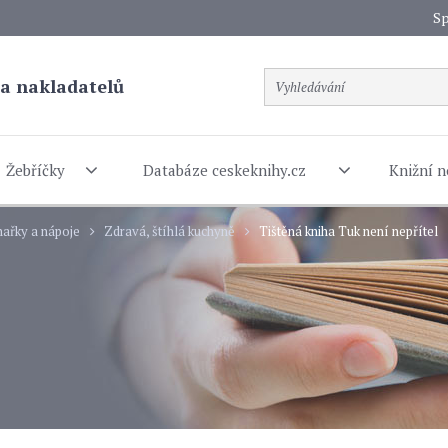
Sp
a nakladatelů
Žebříčky
Databáze ceskeknihy.cz
Knižní n
ařky a nápoje
Zdravá, štíhlá kuchyně
Tištěná kniha Tuk není nepřítel