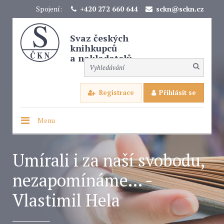
Spojení:
+420 272 660 644
sckn@sckn.cz
Svaz českých
knihkupců
a nakladatelů
Registrace
Přihlásit se
Menu
Umírali i za naší svobodu,
nezapomínáme... -
Vlastimil Hela