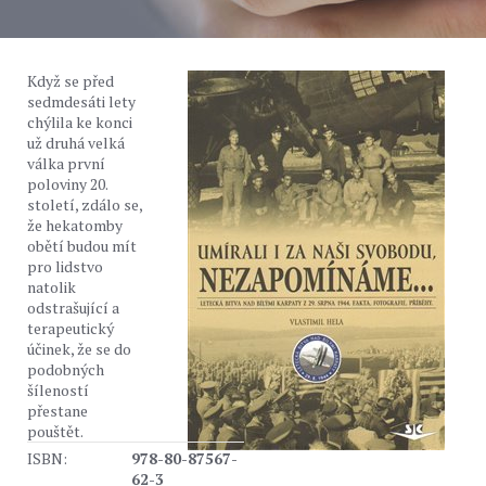
Když se před
sedmdesáti lety
chýlila ke konci
už druhá velká
válka první
poloviny 20.
století, zdálo se,
že hekatomby
obětí budou mít
pro lidstvo
natolik
odstrašující a
terapeutický
účinek, že se do
podobných
šíleností
přestane
pouštět.
ISBN:
978-80-87567-
62-3