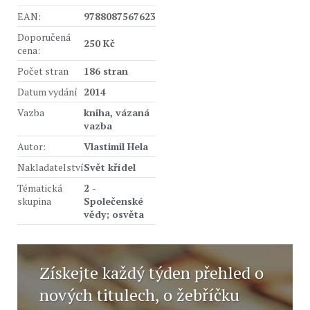
EAN:
9788087567623
Doporučená
250 Kč
cena:
Počet stran
186 stran
Datum vydání
2014
Vazba
kniha, vázaná
vazba
Autor:
Vlastimil Hela
Nakladatelství
Svět křídel
Tématická
2 -
skupina
Společenské
vědy; osvěta
Získejte každý týden přehled o
nových titulech, o žebříčku