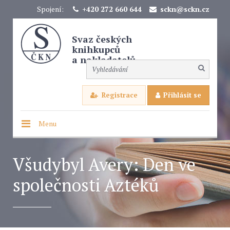
Spojení:
+420 272 660 644
sckn@sckn.cz
Svaz českých
knihkupců
a nakladatelů
Registrace
Přihlásit se
Menu
Všudybyl Avery: Den ve
společnosti Aztéků