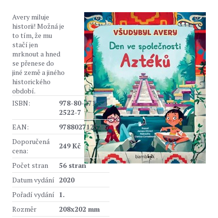
Avery miluje
historii! Možná je
to tím, že mu
stačí jen
mrknout a hned
se přenese do
jiné země a jiného
historického
období.
ISBN:
978-80-271-
2522-7
EAN:
9788027125227
Doporučená
249 Kč
cena:
Počet stran
56 stran
Datum vydání
2020
Pořadí vydání
1.
Rozměr
208x202 mm