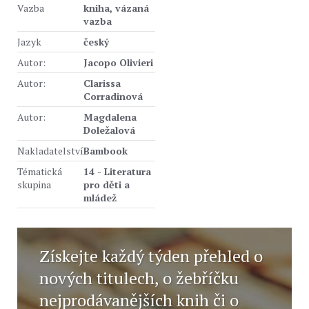
Vazba
kniha, vázaná
vazba
Jazyk
český
Autor:
Jacopo Olivieri
Autor:
Clarissa
Corradinová
Autor:
Magdalena
Doležalová
Nakladatelství
Bambook
Tématická
14 - Literatura
skupina
pro děti a
mládež
Získejte každý týden přehled o
nových titulech, o žebříčku
nejprodávanějších knih či o