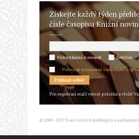
Získejte každý týden přehl
čísle časopisu Knižní novi
Přehled knižních novinek
Žebříček
Potvrzuji seznámení s informací o zpr
*
Pro registraci stačí vybrat položku a vložit Va
© 2009 - 2017 Svaz českých knihkupců a nakladatel