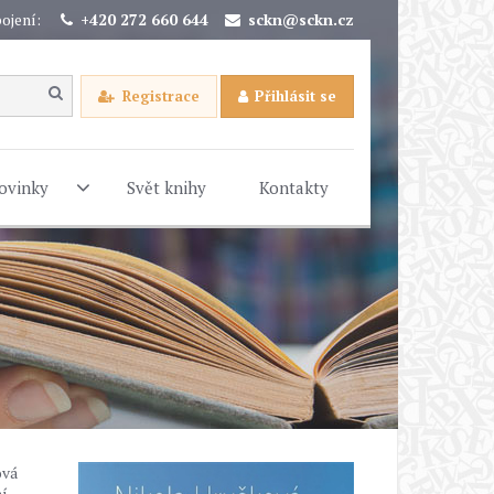
ojení:
+420 272 660 644
sckn@sckn.cz
Registrace
Přihlásit se
ovinky
Svět knihy
Kontakty
ová
ní