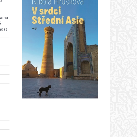
í
namu
é
nost