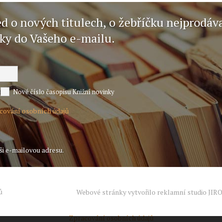
ed o nových titulech, o žebříčku nejprodáv
nky do Vašeho e-mailu.
Nové číslo časopisu Knižní novinky
acování osobních údajů
ši e-mailovou adresu.
ů
Webové stránky vytvořilo reklamní studio
JIR
Zpracování osobních údajů