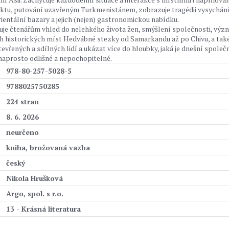
aktu, putování uzavřeným Turkmenistánem, zobrazuje tragédii vysychán
entální bazary a jejich (nejen) gastronomickou nabídku.
e čtenářům vhled do nelehkého života žen, smýšlení společnosti, výz
h historických míst Hedvábné stezky od Samarkandu až po Chivu, a tak
evřených a sdílných lidí a ukázat více do hloubky, jaká je dnešní společ
 naprosto odlišné a nepochopitelné.
978-80-257-5028-5
9788025750285
224 stran
8. 6. 2026
neurčeno
kniha, brožovaná vazba
český
Nikola Hrušková
Argo, spol. s r.o.
13 - Krásná literatura