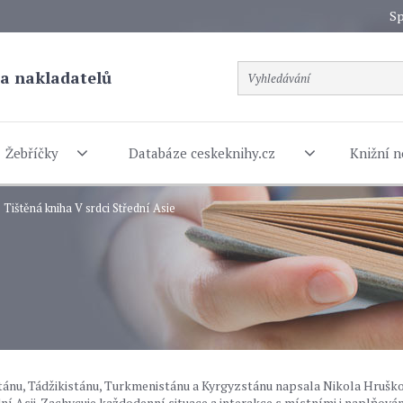
Sp
a nakladatelů
Žebříčky
Databáze ceskeknihy.cz
Knižní n
Tištěná kniha V srdci Střední Asie
istánu, Tádžikistánu, Turkmenistánu a Kyrgyzstánu napsala Nikola Hrušk
ední Asii. Zachycuje každodenní situace a interakce s místními i naplňová