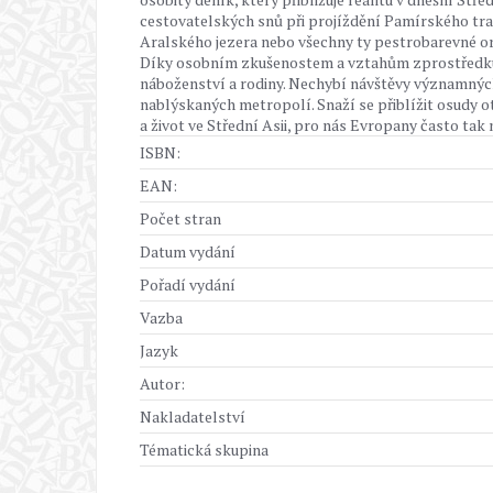
cestovatelských snů při projíždění Pamírského tr
Aralského jezera nebo všechny ty pestrobarevné ori
Díky osobním zkušenostem a vztahům zprostředkuj
náboženství a rodiny. Nechybí návštěvy významnýc
nablýskaných metropolí. Snaží se přiblížit osudy ot
a život ve Střední Asii, pro nás Evropany často tak
ISBN:
EAN:
Počet stran
Datum vydání
Pořadí vydání
Vazba
Jazyk
Autor:
Nakladatelství
Tématická skupina