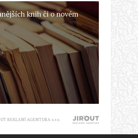
anějších knih či o novém
OUT REKLANÍ AGENTURA s.r.o.