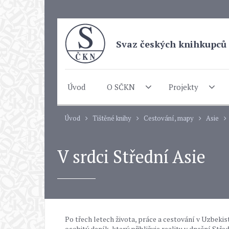
Svaz českých knihkupců 
Úvod
O SČKN
Projekty
Úvod
Tištěné knihy
Cestování, mapy
Asie
V srdci Střední Asie
Po třech letech života, práce a cestování v Uzbek
osobitý deník, který přibližuje realitu v dnešní Stř