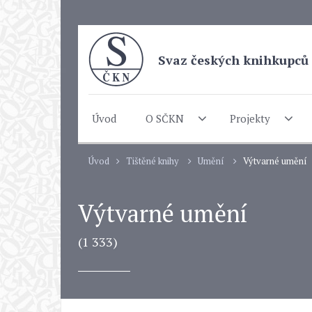
Svaz českých knihkupců 
Úvod
O SČKN
Projekty
Úvod
Tištěné knihy
Umění
Výtvarné umění
Výtvarné umění
(1 333)