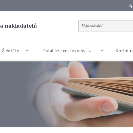
Sp
a nakladatelů
Žebříčky
Databáze ceskeknihy.cz
Knižní n