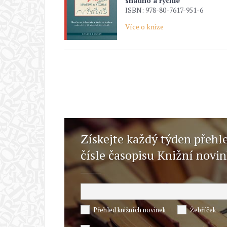
snadno a rychle
ISBN: 978-80-7617-951-6
Více o knize
Získejte každý týden přehl
čísle časopisu Knižní novi
Přehled knižních novinek
Žebříček