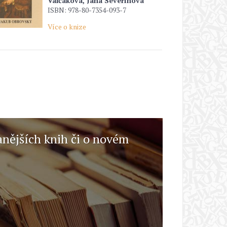
Valčáková, Jana Severínová
ISBN: 978-80-7354-093-7
Více o knize
anějších knih či o novém