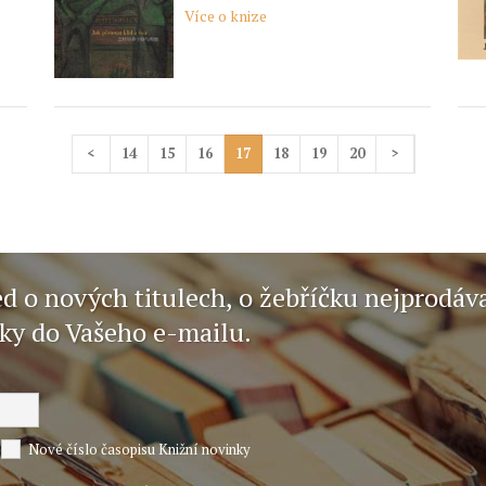
Více o knize
<
14
15
16
17
18
19
20
>
ed o nových titulech, o žebříčku nejprodáv
nky do Vašeho e-mailu.
Nové číslo časopisu Knižní novinky