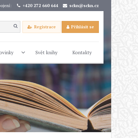
ojení:
+420 272 660 644
sckn@sckn.cz
Registrace
Přihlásit se
ovinky
Svět knihy
Kontakty