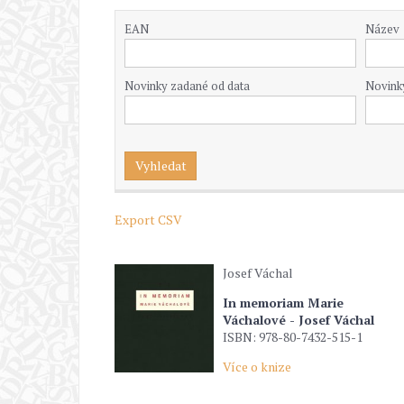
EAN
Název
Novinky zadané od data
Novink
Export CSV
Josef Váchal
In memoriam Marie
Váchalové - Josef Váchal
ISBN: 978-80-7432-515-1
Více o knize