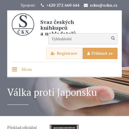
Spojení:
+420 272 660 644
sckn@sckn.cz
Svaz českých
knihkupců
a nakladatelů
Registrace
Přihlásit se
Menu
Válka proti Japonsku
Překlad oficiální