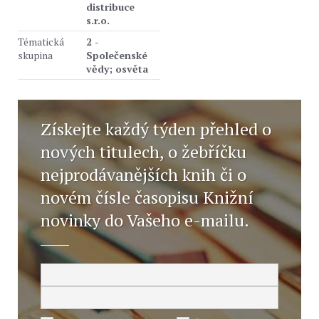
distribuce
s.r.o.
Tématická
2 -
skupina
Společenské
vědy; osvěta
Získejte každý týden přehled o
nových titulech, o žebříčku
nejprodávanějších knih či o
novém čísle časopisu Knižní
novinky do Vašeho e-mailu.