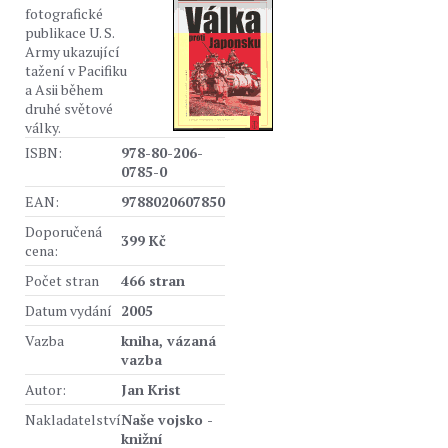
fotografické
publikace U. S.
Army ukazující
tažení v Pacifiku
a Asii během
druhé světové
války.
ISBN:
978-80-206-
0785-0
EAN:
9788020607850
Doporučená
399 Kč
cena:
Počet stran
466 stran
Datum vydání
2005
Vazba
kniha, vázaná
vazba
Autor:
Jan Krist
Nakladatelství
Naše vojsko -
knižní