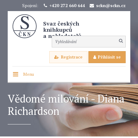
Spojení:
+420 272 660 644
sckn@sckn.cz
Svaz českých
knihkupců
a nakladatelů
Registrace
Přihlásit se
Menu
Vědomé milování - Diana
Richardson