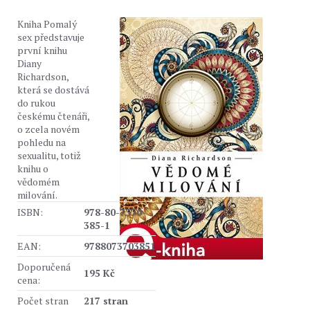
Kniha Pomalý
sex představuje
první knihu
Diany
Richardson,
která se dostává
do rukou
českému čtenáři,
o zcela novém
pohledu na
sexualitu, totiž
knihu o
vědomém
milování.
ISBN:
978-80-7370-
385-1
EAN:
9788073703851
Doporučená
195 Kč
cena:
Počet stran
217 stran