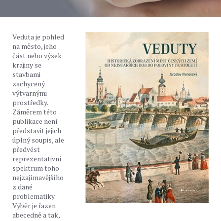
Veduta je pohled
na město, jeho
část nebo výsek
krajiny se
stavbami
zachycený
výtvarnými
prostředky.
Záměrem této
publikace není
představit jejich
úplný soupis, ale
předvést
reprezentativní
spektrum toho
nejzajímavějšího
z dané
problematiky.
Výběr je řazen
abecedně a tak,