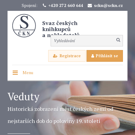
Spojení:
+420 272 660 644
sckn@sckn.cz
Svaz českých
knihkupců
a nakladatelů
Registrace
Přihlásit se
Menu
Veduty
Historická zobrazení měst českých zemí od
nejstarších dob do poloviny 19. století