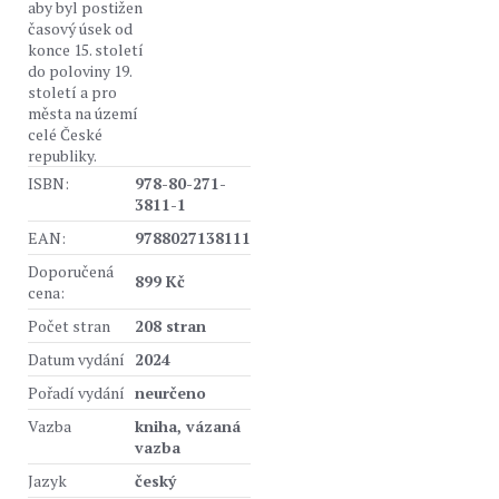
aby byl postižen
časový úsek od
konce 15. století
do poloviny 19.
století a pro
města na území
celé České
republiky.
ISBN:
978-80-271-
3811-1
EAN:
9788027138111
Doporučená
899 Kč
cena:
Počet stran
208 stran
Datum vydání
2024
Pořadí vydání
neurčeno
Vazba
kniha, vázaná
vazba
Jazyk
český