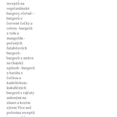
receptů na
vegetariánské
burgery, včetně: -
burgerů z
červené čočky a
celeru - burgerů
z tofu a
mangoldu -
pečených
falafelových
burgerů -
burgerů z mrkve
na thajský
způsob - burgerů
z batátu s
čočkou a
kadeřávkem -
kukuřičných
burgerů s rajčaty
sušenými na
slunci a kozím
sýrem Více než
polovina receptů