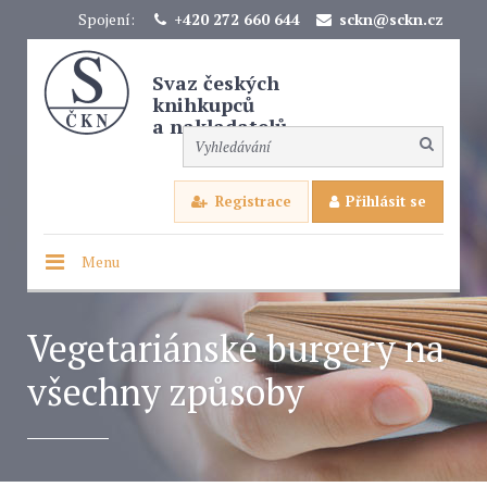
Spojení:
+420 272 660 644
sckn@sckn.cz
Svaz českých
knihkupců
a nakladatelů
Registrace
Přihlásit se
Menu
Vegetariánské burgery na
všechny způsoby