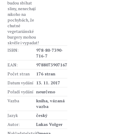
budou sbíhat
sliny, nenechají
nikoho na
pochybách, že
chutné
vegetariánské
burgery mohou
skvěle i vypadat!
ISBN:
978-80-7390-
716-7
EAN:
9788073907167
Počet stran
176 stran
Datum vydání
13. 11. 2017
Pořadí vydání
neurčeno
Vazba
kniha, vázaná
vazba
Jazyk
český
Autor:
Lukas Volger
Nakladatelství
Omega