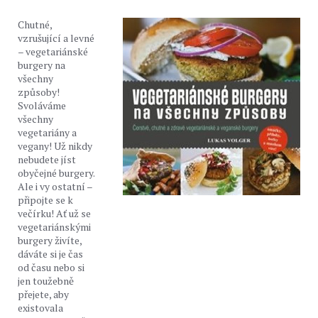
Chutné,
vzrušující a levné
– vegetariánské
burgery na
všechny
způsoby!
Svoláváme
všechny
vegetariány a
vegany! Už nikdy
nebudete jíst
obyčejné burgery.
Ale i vy ostatní –
připojte se k
večírku! Ať už se
vegetariánskými
burgery živíte,
dáváte si je čas
od času nebo si
jen toužebně
přejete, aby
existovala