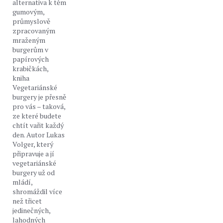
alternativa k těm
gumovým,
průmyslově
zpracovaným
mraženým
burgerům v
papírových
krabičkách,
kniha
Vegetariánské
burgery je přesně
pro vás – taková,
ze které budete
chtít vařit každý
den. Autor Lukas
Volger, který
připravuje a jí
vegetariánské
burgery už od
mládí,
shromáždil více
než třicet
jedinečných,
lahodných