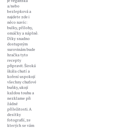
je veganská
a/nebo
bezlepková a
najdete zde i
něco navíc:
bulky, přílohy,
omáčky a náplně.
Díky snadno
dostupným
surovinám bude
hračka tyto
recepty
připravit. Široká
škála chutí a
koření uspokojí
všechny chuťové
buňky, ukojí
každou touhu a
nezklame při
žádné
příležitosti. A
desítky
fotografií, ze
kterých se vám