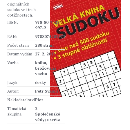
originálních
sudoku ve třech
obtížnostech.
ISBN:
978-80-7428-
997-2
EAN:
9788074289972
Počet stran
280 stran
Datum vydání
27. 2. 2013
Vazba
kniha,
brožovaná
vazba
Jazyk
český
Autor:
Petr Sýkora
Nakladatelství
Plot
Tématická
2 -
skupina
Společenské
vědy; osvěta