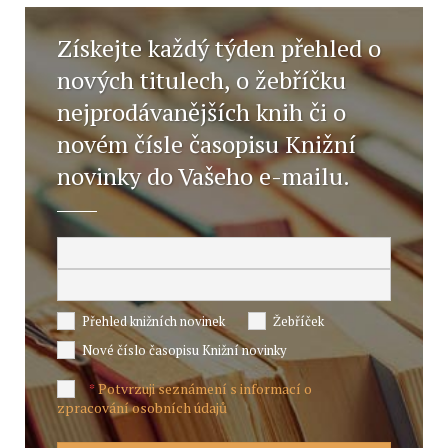
Získejte každý týden přehled o
nových titulech, o žebříčku
nejprodávanějších knih či o
novém čísle časopisu Knižní
novinky do Vašeho e-mailu.
Přehled knižních novinek
Žebříček
Nové číslo časopisu Knižní novinky
Potvrzuji seznámení s informací o
*
zpracování osobních údajů