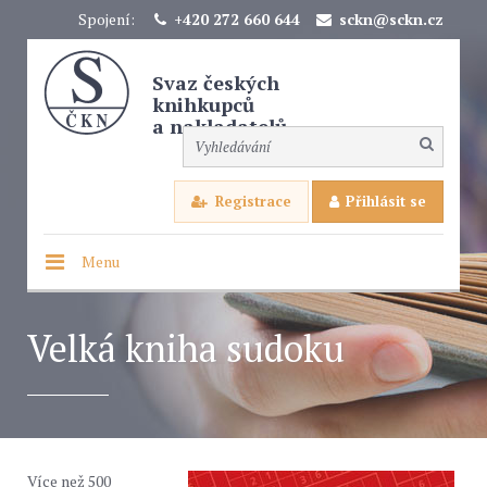
Spojení:
+420 272 660 644
sckn@sckn.cz
Svaz českých
knihkupců
a nakladatelů
Registrace
Přihlásit se
Menu
Velká kniha sudoku
Více než 500