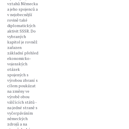
vztahů Německa
a jeho spojenců a
v nejobecnější
rovině také
diplomatických
aktivit SSSR. Do
vybraných
kapitol je rovněž
zařazen
základní přehled
ekonomicko-
vojenských
otázek
spojených s
výrobou zbraní s
cílem poukázat
na změny ve
výrobě obou
válčících států -
na jedné straně s
vyčerpáváním
německých
zdrojů a na