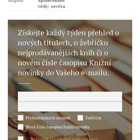
skupina
Společenské
vědy; osvěta
Získejte každý týden přehled o
nových titulech, o žebříčku
nejprodávanějších knih či o
novém čísle časopisu Knižní
novinky do Vašeho e-mailu.
Přehled knižních novinek
Žebříček
Nové číslo časopisu Knižní novinky
Potvrzuji seznámení s informací o
*