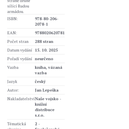
straně druhé
sílící Rudou
armádou.
ISBN:
978-80-206-
2078-1
EAN:
9788020620781
Počet stran
288 stran
Datum vydání
15. 10. 2025
Pořadí vydání
neurčeno
Vazba
kniha, vázaná
vazba
Jazyk
český
Autor:
Jan Lepeška
Nakladatelství
Naše vojsko -
knižní
distribuce
s.r.o.
Tématická
2 -