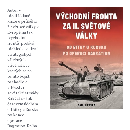
Autor v
předkládané
knize o průběhu
2. světové války v
Evropě na tzv.
"východní
frontě" podává
přehled o vedení
strategických
válečných
střetnutí, ve
kterých se na
tomto bojišti
rozhodlo o
vítězství
sovětské armády.
Zabývá se tak
časovým údobím
od bitvy u Kursku
po konec
operace
Bagration. Kniha