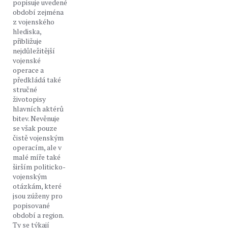
popisuje uvedené
období zejména
z vojenského
hlediska,
přibližuje
nejdůležitější
vojenské
operace a
předkládá také
stručné
životopisy
hlavních aktérů
bitev. Nevěnuje
se však pouze
čistě vojenským
operacím, ale v
malé míře také
širším politicko-
vojenským
otázkám, které
jsou zúženy pro
popisované
období a region.
Ty se týkají