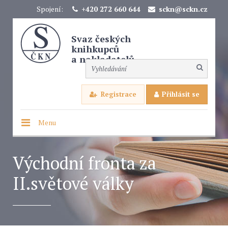
Spojení:
+420 272 660 644
sckn@sckn.cz
Svaz českých
knihkupců
a nakladatelů
Registrace
Přihlásit se
Menu
Východní fronta za
II.světové války