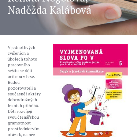
Naděžda Kalábová
V jednotlivých
cvičeních a
úkolech tohoto
pracovního
sešitu se děti
ocitnou v lese.
Budou
pozorovateli a
současně i aktéry
dobrodružných
lesních příběhů.
Děti rozvíjejí
svou čtenářskou
gramotnost
prostřednictvím
otázek, na něž