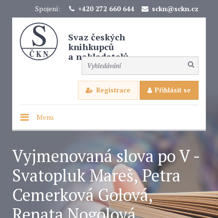
Spojení:
+420 272 660 644
sckn@sckn.cz
Svaz českých
knihkupců
a nakladatelů
Registrace
Přihlásit se
Menu
Vyjmenovaná slova po V -
Svatopluk Mareš, Petra
Cemerková Golová,
Renata Nogolová,