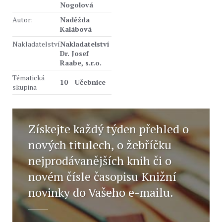
Nogolová
Autor:
Naděžda
Kalábová
Nakladatelství
Nakladatelství
Dr. Josef
Raabe, s.r.o.
Tématická
10 - Učebnice
skupina
Získejte každý týden přehled o
nových titulech, o žebříčku
nejprodávanějších knih či o
novém čísle časopisu Knižní
novinky do Vašeho e-mailu.