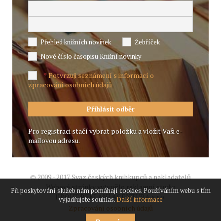
Přehled knižních novinek
Žebříček
Nové číslo časopisu Knižní novinky
Potvrzuji seznámení s informací o
*
zpracování osobních údajů
Pro registraci stačí vybrat položku a vložit Vaši e-
mailovou adresu.
© 2009 - 2017 Svaz českých knihkupců a nakladatelů
Webové stránky vytvořilo reklamní studio
Při poskytování služeb nám pomáhají cookies. Používáním webu s tím
JIROUT REKLANÍ AGENTURA s.r.o.
vyjadřujete souhlas.
Další informace
Zpracování osobních údajů