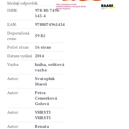
hledají odpovědi.
ISBN:
978-80-7496-
143-4
EAN:
9788074961434
Doporučená
59 Kč
cena:
Počet stran
16 stran
Datum vydání
2014
Vazba
kniha, sešitová
vazba
Autor:
Svatopluk
Mareš
Autor:
Petra
Cemerková
Golová
Autor:
VHRSTI
VHRSTI
Autor:
Renata