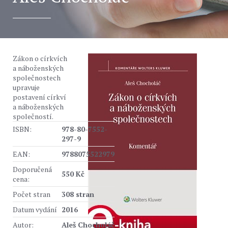
Zákon o církvích
a náboženských
společnostech
upravuje
postavení církví
a náboženských
společností.
ISBN:
978-80-7552-
297-9
EAN:
9788075522979
Doporučená
550 Kč
cena:
Počet stran
308 stran
Datum vydání
2016
Autor:
Aleš Chocholáč