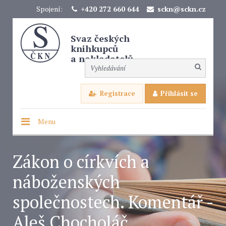
Spojení:
+420 272 660 644
sckn@sckn.cz
Svaz českých
knihkupců
a nakladatelů
Registrace
Přihlásit se
Menu
Zákon o církvích a
náboženských
společnostech. Komentář -
Aleš Chocholáč