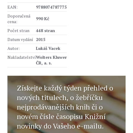
EAN:
9788074787775
Doporučená
990 Kč
cena:
Počet stran
448 stran
Datum vydání
2015
Autor:
Lukáš Vacek
Nakladatelství
Wolters Kluwer
ČR, a. s.
Získejte každý týden přehled o
nových titulech, o žebříčku
nejprodávanějších knih či o
novém čísle časopisu Knižní
novinky do Vašeho e-mailu.