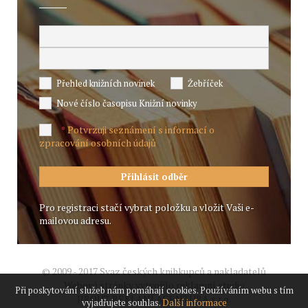
Přehled knižních novinek
Žebříček
Nové číslo časopisu Knižní novinky
Potvrzuji seznámení s informací o
*
zpracování osobních údajů
Pro registraci stačí vybrat položku a vložit Vaši e-
mailovou adresu.
© 2009 - 2017 Svaz českých knihkupců a nakladatelů
Webové stránky vytvořilo reklamní studio
Při poskytování služeb nám pomáhají cookies. Používáním webu s tím
JIROUT REKLANÍ AGENTURA s.r.o.
vyjadřujete souhlas.
Další informace