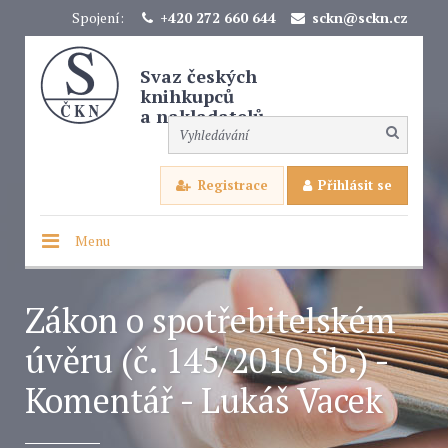
Spojení:
+420 272 660 644
sckn@sckn.cz
Svaz českých
knihkupců
a nakladatelů
Registrace
Přihlásit se
Menu
Zákon o spotřebitelském
úvěru (č. 145/2010 Sb.) -
Komentář - Lukáš Vacek