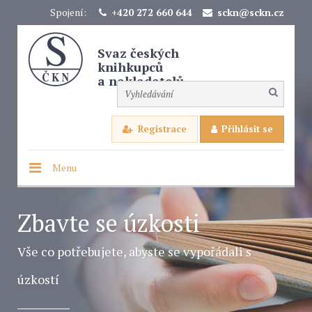
Spojení:
+420 272 660 644
sckn@sckn.cz
Svaz českých
knihkupců
a nakladatelů
Registrace
Přihlásit se
Menu
Zbavte se úzkosti
Vše co potřebujete, abyste se vypořádali s
úzkostí