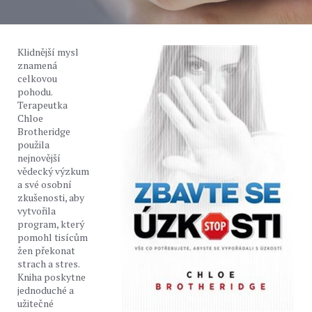
Klidnější mysl
znamená
celkovou
pohodu.
Terapeutka
Chloe
Brotheridge
použila
nejnovější
vědecký výzkum
a své osobní
zkušenosti, aby
vytvořila
program, který
pomohl tisícům
žen překonat
strach a stres.
Kniha poskytne
jednoduché a
užitečné