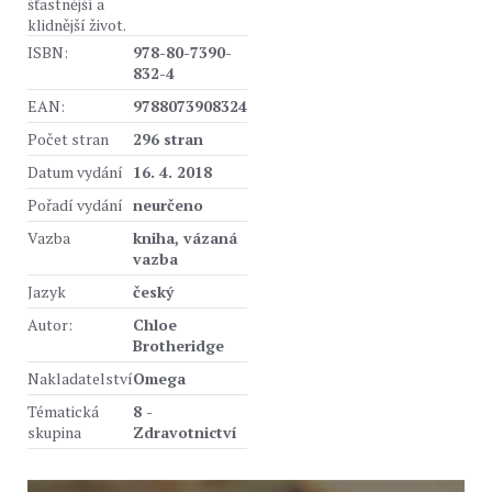
šťastnější a
klidnější život.
ISBN:
978-80-7390-
832-4
EAN:
9788073908324
Počet stran
296 stran
Datum vydání
16. 4. 2018
Pořadí vydání
neurčeno
Vazba
kniha, vázaná
vazba
Jazyk
český
Autor:
Chloe
Brotheridge
Nakladatelství
Omega
Tématická
8 -
skupina
Zdravotnictví