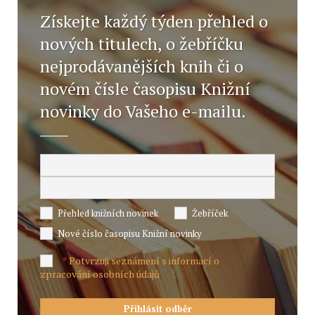
Získejte každý týden přehled o
nových titulech, o žebříčku
nejprodávanějších knih či o
novém čísle časopisu Knižní
novinky do Vašeho e-mailu.
Přehled knižních novinek
Žebříček
Nové číslo časopisu Knižní novinky
Potvrzuji seznámení s informací o
*
zpracování osobních údajů