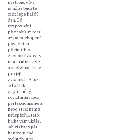
nástroje, díky
nimž se budete
cítit lépe každý
den. Od
rozpoznání
příznaků úzkosti
až po pochopení
původních
příčin. Chloe
zkoumá úzkost v
moderním světě
a nabízí nástroje
pro její
zvládnutí. Ať už
je to tlak
zapříčiněný
sociálními médii,
perfekcionismem
nebo strachem z
neúspěchu, tato
kniha vám ukáže,
jak získat zpět
kontrolu nad
svým životem.