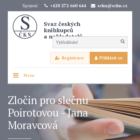
Spojení:
+420 272 660 644
sckn@sckn.cz
Svaz českých
knihkupců
a nakladatelů
Registrace
Přihlásit se
Menu
Zločin pro slečnu
Poirotovou - Jana
Moravcová