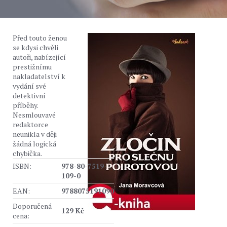
Před touto ženou
se kdysi chvěli
autoři, nabízející
prestižnímu
nakladatelství k
vydání své
detektivní
příběhy.
Nesmlouvavé
redaktorce
neunikla v ději
žádná logická
chybička.
ISBN:
978-80-7519-
109-0
EAN:
9788075191090
Doporučená
129 Kč
cena: