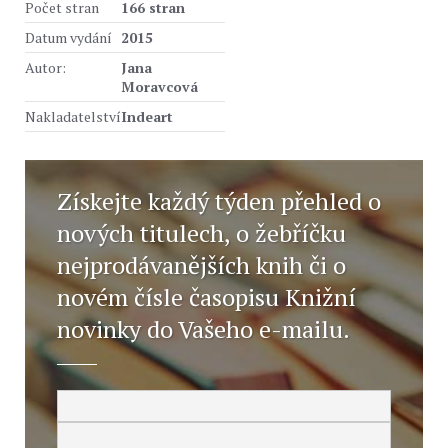
Počet stran
166 stran
Datum vydání
2015
Autor:
Jana
Moravcová
Nakladatelství
Indeart
Získejte každý týden přehled o
nových titulech, o žebříčku
nejprodávanějších knih či o
novém čísle časopisu Knižní
novinky do Vašeho e-mailu.