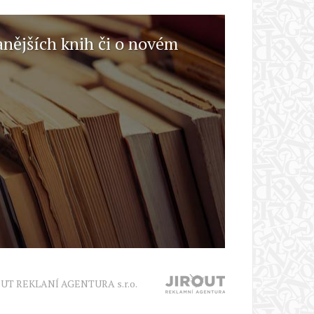
anějších knih či o novém
OUT REKLANÍ AGENTURA s.r.o.