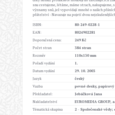
snu cestujeme, létáme, máme strach, nakupujeme, s
významy snů, jež vypovídají mnohé o našich přáních
přátelství - Navazuje na pojetí dvou nejzkušenější
ISBN:
80-249-0228-1
EAN:
8024902281
Doporučená cena:
249 Kč
Počet stran
384 stran
Rozměr
110x130 mm
Pořadí vydání
1.
Datum vydání
29. 10. 2003
Jazyk
český
Vazba
pevné desky, papírový
Překladatel:
Jebáčková Jana
Nakladatelství
EUROMEDIA GROUP, a.
Tématická skupina
2 - Společenské vědy; 