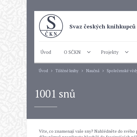
Svaz českých knihkupců 
Úvod
O SČKN
Projekty
Úvod
Tištěné knihy
Naučná
Společenské věd
1001 snů
Víte, co znamenají vaše sny? Nahlédněte do svého 
díky němuž proniknete hlouběji do fascinujících zá