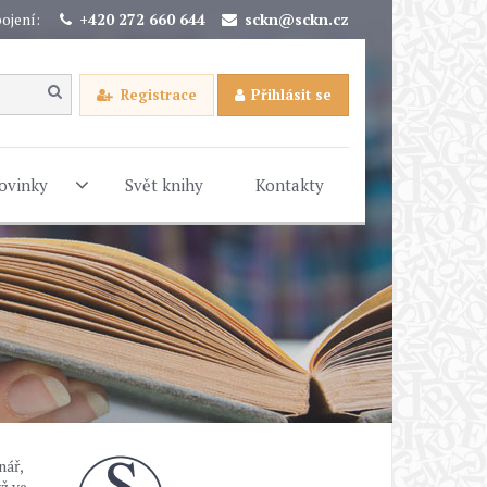
ojení:
+420 272 660 644
sckn@sckn.cz
Registrace
Přihlásit se
ovinky
Svět knihy
Kontakty
nář,
ž ve