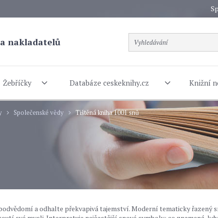
Sp
a nakladatelů
Žebříčky
Databáze ceskeknihy.cz
Knižní n
y
Společenské vědy
Tištěná kniha 1001 snů
podvědomí a odhalte překvapivá tajemství. Moderní tematicky řazený s
koutí své mysli. Interpretuje nejčastější snové symboly: co znamená, kdy