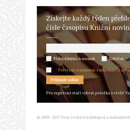
Získejte každý týden přehl
čísle časopisu Knižní novi
Přehled knižních novinek
Žebříček
Potvrzuji seznámení s informací o zpr
*
Pro registraci stačí vybrat položku a vložit Va
© 2009 - 2017 Svaz českých knihkupců a nakladatel