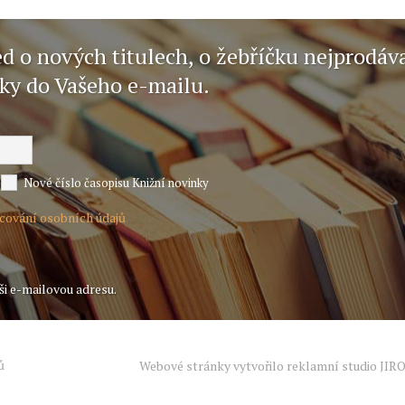
ed o nových titulech, o žebříčku nejprodáv
nky do Vašeho e-mailu.
Nové číslo časopisu Knižní novinky
acování osobních údajů
ši e-mailovou adresu.
ů
Webové stránky vytvořilo reklamní studio
JIR