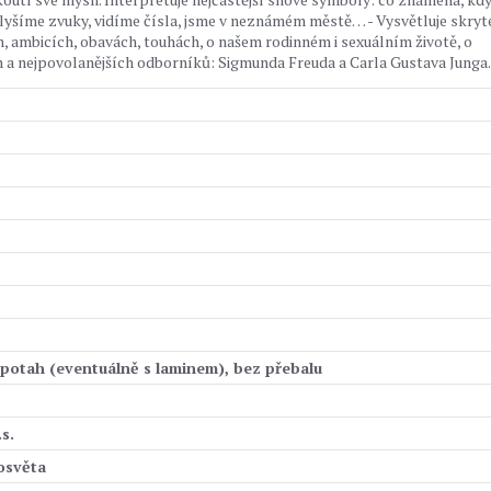
lyšíme zvuky, vidíme čísla, jsme v neznámém městě… - Vysvětluje skryt
, ambicích, obavách, touhách, o našem rodinném i sexuálním životě, o
ch a nejpovolanějších odborníků: Sigmunda Freuda a Carla Gustava Junga.
 potah (eventuálně s laminem), bez přebalu
s.
osvěta