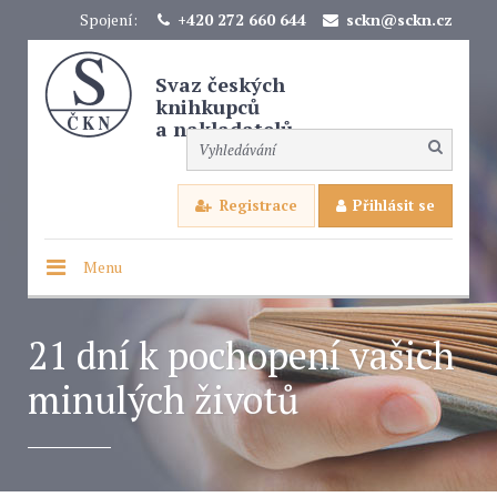
Spojení:
+420 272 660 644
sckn@sckn.cz
Svaz českých
knihkupců
a nakladatelů
Registrace
Přihlásit se
Menu
21 dní k pochopení vašich
minulých životů