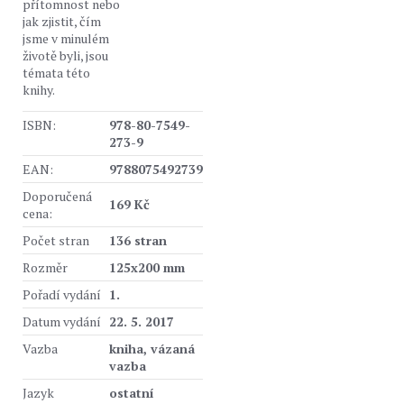
přítomnost nebo
jak zjistit, čím
jsme v minulém
životě byli, jsou
témata této
knihy.
ISBN:
978-80-7549-
273-9
EAN:
9788075492739
Doporučená
169 Kč
cena:
Počet stran
136 stran
Rozměr
125x200 mm
Pořadí vydání
1.
Datum vydání
22. 5. 2017
Vazba
kniha, vázaná
vazba
Jazyk
ostatní