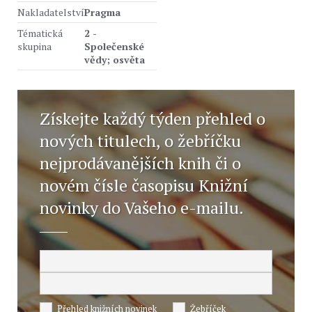
Nakladatelství
Pragma
Tématická
2 -
skupina
Společenské
vědy; osvěta
Získejte každý týden přehled o
nových titulech, o žebříčku
nejprodávanějších knih či o
novém čísle časopisu Knižní
novinky do Vašeho e-mailu.
Přehled knižních novinek
Žebříček