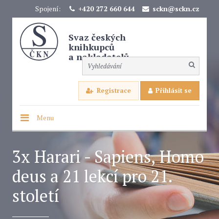
Spojení:
+420 272 660 644
sckn@sckn.cz
Svaz českých
knihkupců
a nakladatelů
Registrace
Přihlásit se
Menu
3x Harari - Sapiens, Homo
deus a 21 lekcí pro 21.
století