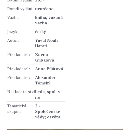
Pořadí vydání
neurčeno
Vazba
kniha, vázaná
vazba
Jazyk
český
Autor:
Yuval Noah
Harari
Překladatel:
Zdena
Gubalová
Překladatel:
Anna Pilátová
Překladatel:
Alexander
Tomský
Nakladatelství
Leda, spol. s
r.o.
Tématická
2 -
skupina
Společenské
vědy; osvěta