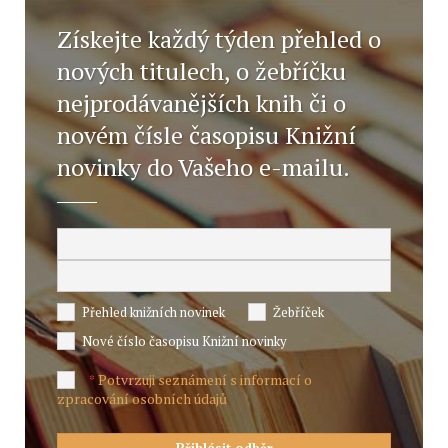
Získejte každý týden přehled o
nových titulech, o žebříčku
nejprodávanějších knih či o
novém čísle časopisu Knižní
novinky do Vašeho e-mailu.
Přehled knižních novinek
Žebříček
Nové číslo časopisu Knižní novinky
Potvrzuji seznámení s informací o
*
zpracování osobních údajů