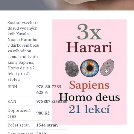
Soubor všech tří
dosud vydaných
knih Yuvala
Noaha Harariho
v dárkovém boxu
za výhodnou
cenu. Titul tvoří:
knihy Sapiens,
Homo deus a 21
lekcí pro 21.
století.
ISBN:
978-80-7335-
628-6
EAN:
9788073356286
Doporučená
980 Kč
cena:
Počet stran
1344 stran
Datum vydání
2019