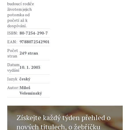
budoucí rodiče
životem jejich
potomka od
početí až k
dospívání.
ISBN:
80-7254-290-7
EAN:
9788072542901
Počet
249 stran
stran
Datum
10. 1. 2003
vydání
Jazyk
český
Autor:
Miloš
Velemínský
Získejte každý týden přehled o
nových titulech, o žebříčku