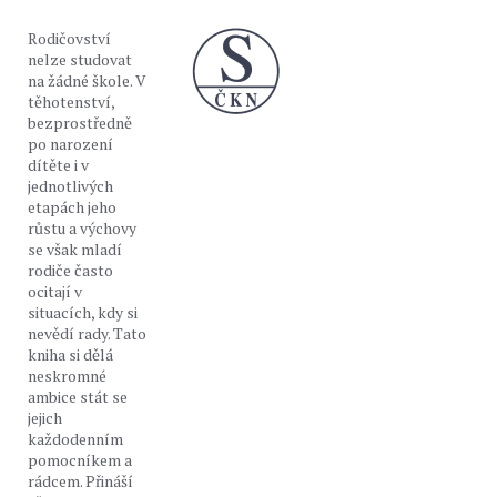
Rodičovství
nelze studovat
na žádné škole. V
těhotenství,
bezprostředně
po narození
dítěte i v
jednotlivých
etapách jeho
růstu a výchovy
se však mladí
rodiče často
ocitají v
situacích, kdy si
nevědí rady. Tato
kniha si dělá
neskromné
ambice stát se
jejich
každodenním
pomocníkem a
rádcem. Přináší