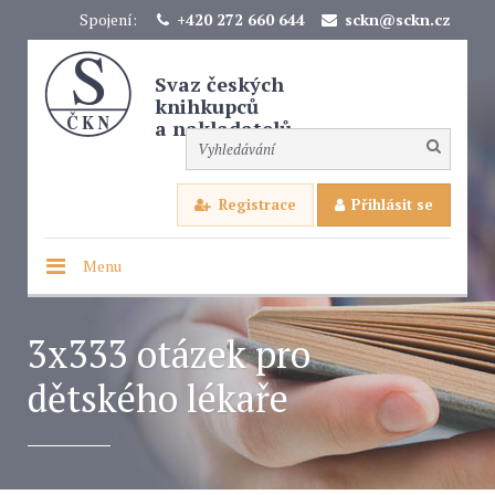
Spojení:
+420 272 660 644
sckn@sckn.cz
Svaz českých
knihkupců
a nakladatelů
Registrace
Přihlásit se
Menu
3x333 otázek pro
dětského lékaře