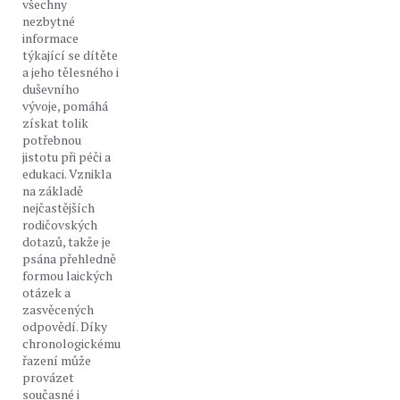
všechny
nezbytné
informace
týkající se dítěte
a jeho tělesného i
duševního
vývoje, pomáhá
získat tolik
potřebnou
jistotu při péči a
edukaci. Vznikla
na základě
nejčastějších
rodičovských
dotazů, takže je
psána přehledně
formou laických
otázek a
zasvěcených
odpovědí. Díky
chronologickému
řazení může
provázet
současné i