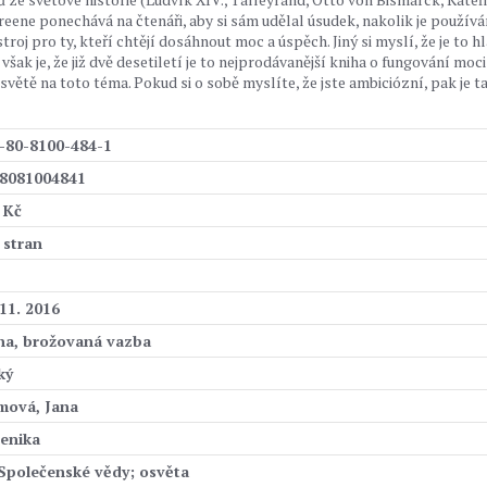
Greene ponechává na čtenáři, aby si sám udělal úsudek, nakolik je používá
roj pro ty, kteří chtějí dosáhnout moc a úspěch. Jiný si myslí, že je to h
šak je, že již dvě desetiletí je to nejprodávanější kniha o fungování moci
světě na toto téma. Pokud si o sobě myslíte, že jste ambiciózní, pak je t
-80-8100-484-1
8081004841
 Kč
 stran
 11. 2016
ha, brožovaná vazba
ký
mová, Jana
enika
 Společenské vědy; osvěta