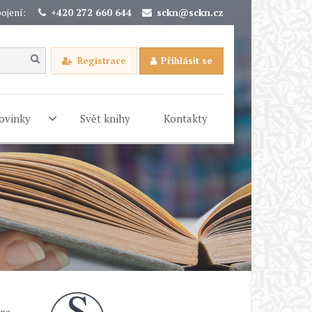
ojení:
+420 272 660 644
sckn@sckn.cz
Registrace
Přihlásit se
ovinky
Svět knihy
Kontakty
ina