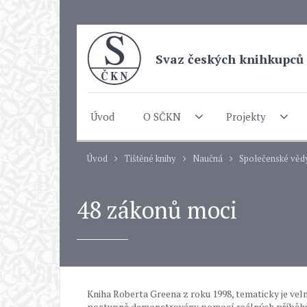
Svaz českých knihkupců 
Úvod
O SČKN
Projekty
Úvod
Tištěné knihy
Naučná
Společenské věd
48 zákonů moci
Kniha Roberta Greena z roku 1998, tematicky je vel
postupně demonstrovány pomocí reálných příběhů ze