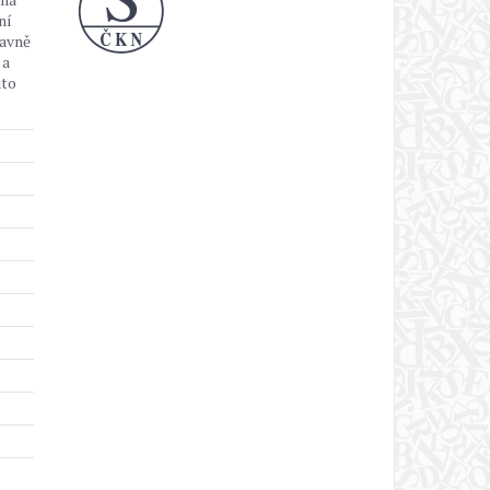
ní
lavně
 a
ato