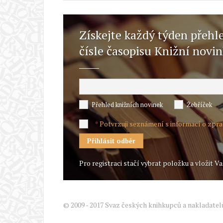
Získejte každý týden přehl
čísle časopisu Knižní novi
Přehled knižních novinek
Žebříček
Potvrzuji seznámení s informací o zpr
*
Pro registraci stačí vybrat položku a vložit Va
© 2009 - 2017 Svaz českých knihkupců a nakladatel