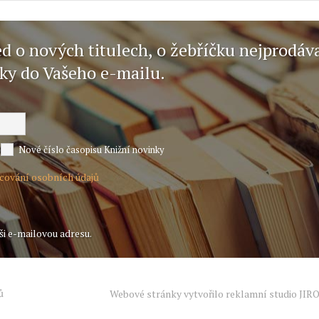
ed o nových titulech, o žebříčku nejprodáv
nky do Vašeho e-mailu.
Nové číslo časopisu Knižní novinky
acování osobních údajů
ši e-mailovou adresu.
ů
Webové stránky vytvořilo reklamní studio
JIR