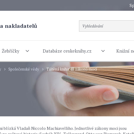
Sp
a nakladatelů
Žebříčky
Databáze ceskeknihy.cz
Knižní n
y
Společenské vědy
Tištěná kniha 48 zákonů moci
mi blízká Vladaři Niccolo Machiavelliho. Jednotlivé zákony moci jsou
 světové historie (Ludvík XIV., Talleyrand, Otto von Bismarck, Kateř