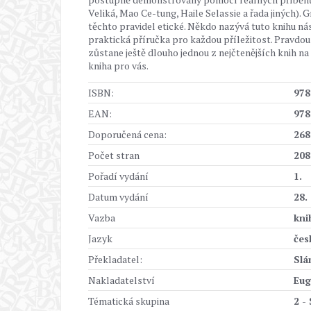
Veliká, Mao Ce-tung, Haile Selassie a řada jiných). 
těchto pravidel etické. Někdo nazývá tuto knihu nást
praktická příručka pro každou příležitost. Pravdou v
zůstane ještě dlouho jednou z nejčtenějších knih na 
kniha pro vás.
ISBN:
978
EAN:
978
Doporučená cena:
268
Počet stran
208
Pořadí vydání
1.
Datum vydání
28.
Vazba
kni
Jazyk
čes
Překladatel:
Slá
Nakladatelství
Eug
Tématická skupina
2 -