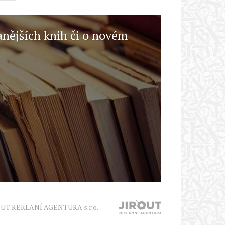
anějších knih či o novém
OUT REKLANÍ AGENTURA s.r.o.