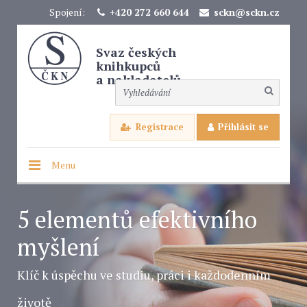
Spojení:
+420 272 660 644
sckn@sckn.cz
Svaz českých
knihkupců
a nakladatelů
Registrace
Přihlásit se
Menu
5 elementů efektivního
myšlení
Klíč k úspěchu ve studiu, práci i každodenním
životě