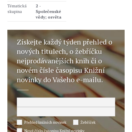
Tématická
2 -
skupina
Společenské
vědy; osvěta
Získejte každý týden přehled o
nových titulech, o žebříčku
nejprodávanějších knih či o
novém čísle časopisu Knižní
novinky do Vašeho e-mailu.
Přehled knižních novinek
Žebříček
Nové číslo časopisu Knižní novinky