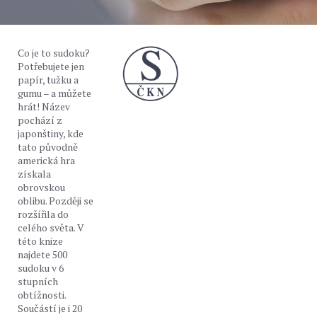
Co je to sudoku?
Potřebujete jen
papír, tužku a
gumu – a můžete
hrát! Název
pochází z
japonštiny, kde
tato původně
americká hra
získala
obrovskou
oblibu. Později se
rozšířila do
celého světa. V
této knize
najdete 500
sudoku v 6
stupních
obtížnosti.
Součástí je i 20