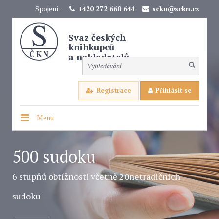
Spojení:
+420 272 660 644
sckn@sckn.cz
Svaz českých
knihkupců
a nakladatelů
Registrace
Přihlásit se
Menu
500 sudoku
6 stupňů obtížnosti včetně 20netradičních
sudoku