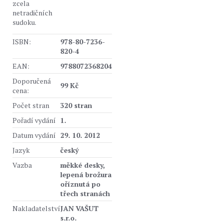
zcela
netradičních
sudoku.
ISBN:
978-80-7236-
820-4
EAN:
9788072368204
Doporučená
99 Kč
cena:
Počet stran
320 stran
Pořadí vydání
1.
Datum vydání
29. 10. 2012
Jazyk
český
Vazba
měkké desky,
lepená brožura
oříznutá po
třech stranách
Nakladatelství
JAN VAŠUT
s.r.o.