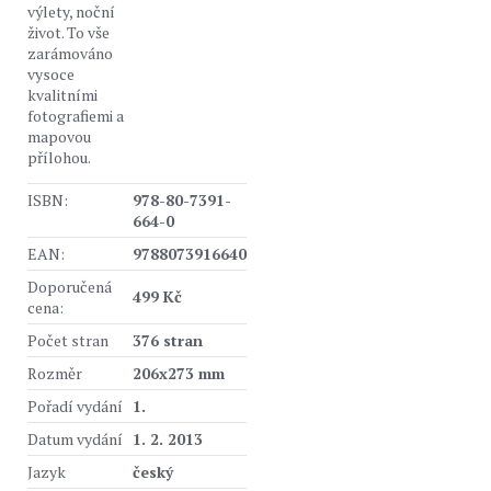
výlety, noční
život. To vše
zarámováno
vysoce
kvalitními
fotografiemi a
mapovou
přílohou.
ISBN:
978-80-7391-
664-0
EAN:
9788073916640
Doporučená
499 Kč
cena:
Počet stran
376 stran
Rozměr
206x273 mm
Pořadí vydání
1.
Datum vydání
1. 2. 2013
Jazyk
český