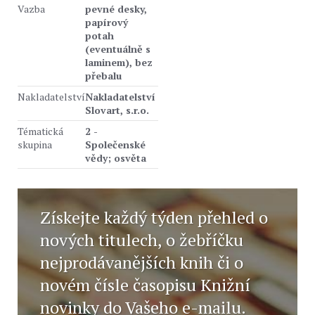
Vazba
pevné desky,
papírový
potah
(eventuálně s
laminem), bez
přebalu
Nakladatelství
Nakladatelství
Slovart, s.r.o.
Tématická
2 -
skupina
Společenské
vědy; osvěta
Získejte každý týden přehled o
nových titulech, o žebříčku
nejprodávanějších knih či o
novém čísle časopisu Knižní
novinky do Vašeho e-mailu.