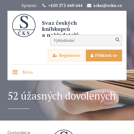
Spojení:
+420 272 660 644
sckn@sckn.cz
Svaz českých
knihkupců
a nakladatelů
Registrace
Přihlásit se
Menu
52 úžasných dovolených
Cestování je