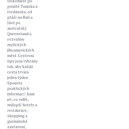
velkoměst po
pouště Tuniska a
Jordánska, od
pláží na Bali a
Jávě po
australský
Queensland a
rozvaliny
mytických
jihoamerických
měst. Cestovní
tipy jsou vybrány
tak, aby každá
cesta trvala
jeden týden.
Spousta
praktických
informací: kam
jet, co vidět,
nejlepší hotely a
restaurace,
shopping a
gurmánská
zastavení,