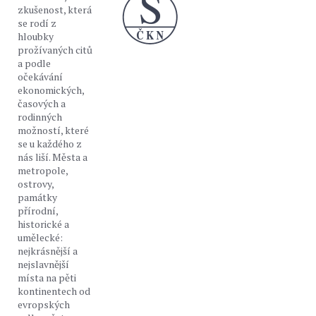
zkušenost, která
se rodí z
hloubky
prožívaných citů
a podle
očekávání
ekonomických,
časových a
rodinných
možností, které
se u každého z
nás liší. Města a
metropole,
ostrovy,
památky
přírodní,
historické a
umělecké:
nejkrásnější a
nejslavnější
místa na pěti
kontinentech od
evropských