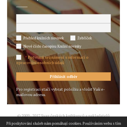
Přehled knižních novinek
Žebříček
Nové číslo časopisu Knižní novinky
Potvrzuji seznámení s informací o
*
zpracování osobních údajů
Pro registraci stačí vybrat položku a vložit Vaši e-
mailovou adresu.
© 2009 - 2017 Svaz českých knihkupců a nakladatelů
Webové stránky vytvořilo reklamní studio
Při poskytování služeb nám pomáhají cookies. Používáním webu s tím
JIROUT REKLANÍ AGENTURA s.r.o.