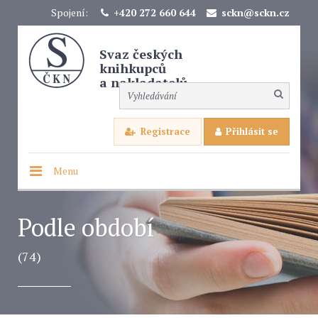
Spojení:
+420 272 660 644
sckn@sckn.cz
Svaz českých
knihkupců
a nakladatelů
Registrace
Přihlásit se
Menu
Podle období
(74)