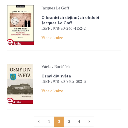
Jacques Le Goff
O hranicích dějinných období -
Jacques Le Goff
ISBN: 978-80-246-4152-2
Více o knize
Václav Bartůšek
Osmý div světa
ISBN: 978-80-7405-302-3
Více o knize
<
1
2
3
4
>