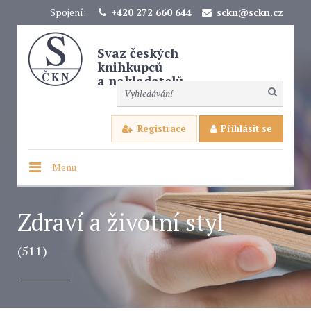
Spojení:
+420 272 660 644
sckn@sckn.cz
Svaz českých
knihkupců
a nakladatelů
Registrace
Přihlásit se
Menu
Zdraví a životní styl
(511)