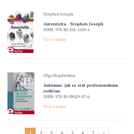
Stephen Joseph
Autenticita - Stephen Joseph
ISBN: 978-80-262-1410-6
Více o knize
Olga Bogdashina
Autismus: jak se stát profesionálním
rodičem
ISBN: 978-80-88429-87-6
Více o knize
1
2
3
4
5
6
7
>