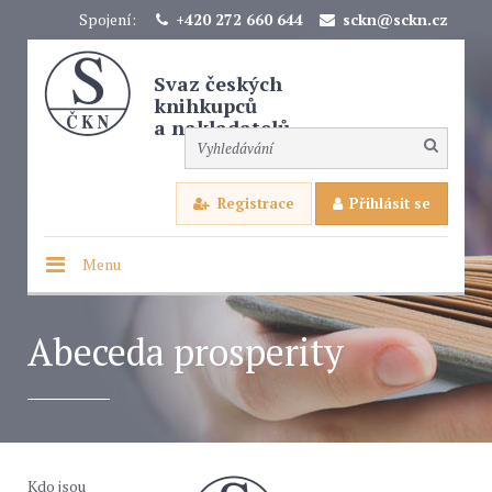
Spojení:
+420 272 660 644
sckn@sckn.cz
Svaz českých
knihkupců
a nakladatelů
Registrace
Přihlásit se
Menu
Abeceda prosperity
Kdo jsou