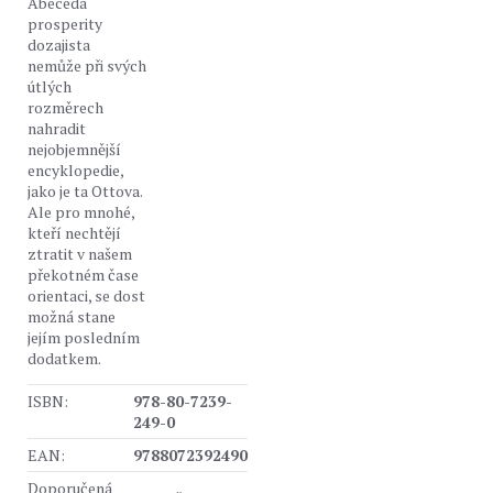
Abeceda
prosperity
dozajista
nemůže při svých
útlých
rozměrech
nahradit
nejobjemnější
encyklopedie,
jako je ta Ottova.
Ale pro mnohé,
kteří nechtějí
ztratit v našem
překotném čase
orientaci, se dost
možná stane
jejím posledním
dodatkem.
ISBN:
978-80-7239-
249-0
EAN:
9788072392490
Doporučená