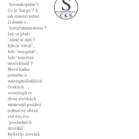
"kornukopiáni"?
Co je "kargo"? A
jak souvisí jedno
či druhé s
"tyttytainmentem"?
Jak se platí
"silniční daň"?
Kdo je "elitář",
kdo "marginál",
kdo "soucitný
intelektuál"?
Nová kniha
jednoho z
nejoriginálnějších
českých
sociologů ve
dvou stovkách
miniesejů podává
jedinečný obraz
své éry, éry
"posledních
dostihů".
Kellerův slovník