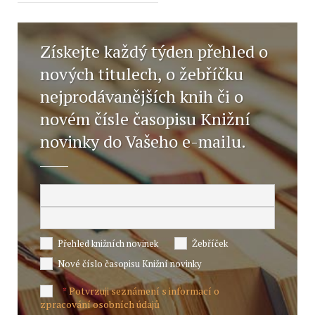
Získejte každý týden přehled o
nových titulech, o žebříčku
nejprodávanějších knih či o
novém čísle časopisu Knižní
novinky do Vašeho e-mailu.
Přehled knižních novinek
Žebříček
Nové číslo časopisu Knižní novinky
Potvrzuji seznámení s informací o
*
zpracování osobních údajů