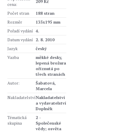
209 Kč
cena:
Počet stran
188 stran
Rozměr
135x195 mm
Pořadí vydání
4.
Datum vydání
2. 8. 2010
Jazyk
český
Vazba
měkké desky,
lepená brožura
oříznutá po
třech stranách
Autor:
Šabatová,
Marcela
Nakladatelství
Nakladatelství
a vydavatelství
Doplněk
Tématická
2 -
skupina
Společenské
vědy; osvěta