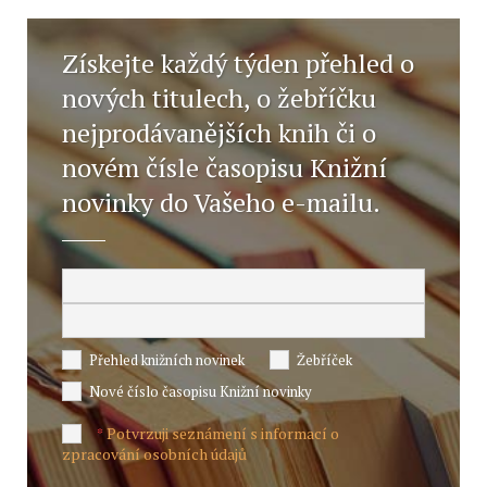
Získejte každý týden přehled o
nových titulech, o žebříčku
nejprodávanějších knih či o
novém čísle časopisu Knižní
novinky do Vašeho e-mailu.
Přehled knižních novinek
Žebříček
Nové číslo časopisu Knižní novinky
Potvrzuji seznámení s informací o
*
zpracování osobních údajů