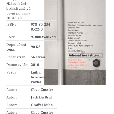
žižkovskými
bydlišti umělců
první poloviny
20. století.
ISBN:
978-80-254-
8322-0
EAN:
9788025483220
Doporučená
90 Kč
cena:
Počet stran
56 stran
Datum vydání
2010
Vazba
kniha,
brožovaná
vazba
Autor:
Clive Cussler
Autor:
Jack Du Brul
Autor:
Ondřej Duha
Autor:
Clive Cussler