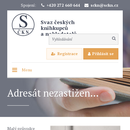
Spojení:
+420 272 660 644
sckn@sckn.cz
Svaz českých
knihkupců
a nakladatelů
Registrace
Přihlásit se
Menu
Adresát nezastižen...
Malý průvodce