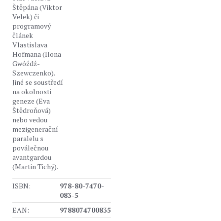
Štěpána (Viktor
Velek) či
programový
článek
Vlastislava
Hofmana (Ilona
Gwóźdź-
Szewczenko).
Jiné se soustředí
na okolnosti
geneze (Eva
Štědroňová)
nebo vedou
mezigenerační
paralelu s
poválečnou
avantgardou
(Martin Tichý).
ISBN:
978-80-7470-
083-5
EAN:
9788074700835