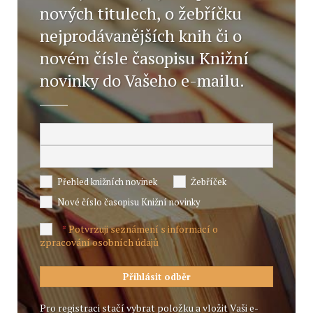
nových titulech, o žebříčku
nejprodávanějších knih či o
novém čísle časopisu Knižní
novinky do Vašeho e-mailu.
Přehled knižních novinek
Žebříček
Nové číslo časopisu Knižní novinky
Potvrzuji seznámení s informací o
*
zpracování osobních údajů
Pro registraci stačí vybrat položku a vložit Vaši e-