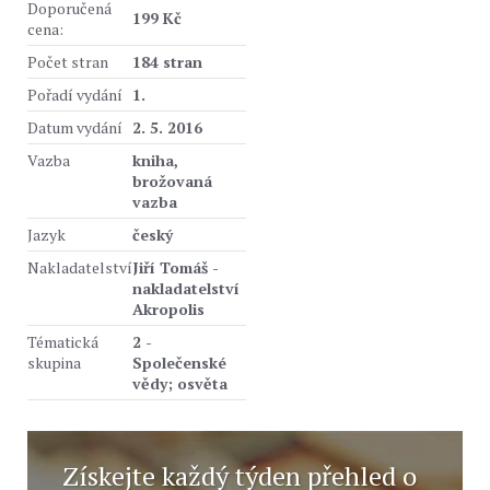
Doporučená
199 Kč
cena:
Počet stran
184 stran
Pořadí vydání
1.
Datum vydání
2. 5. 2016
Vazba
kniha,
brožovaná
vazba
Jazyk
český
Nakladatelství
Jiří Tomáš -
nakladatelství
Akropolis
Tématická
2 -
skupina
Společenské
vědy; osvěta
Získejte každý týden přehled o