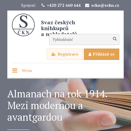
Spojení:
+420 272 660 644
sckn@sckn.cz
Svaz českých
knihkupců
a nakladatelů
Registrace
Přihlásit se
Menu
Almanach na rok 1914.
Mezi modernou a
avantgardou