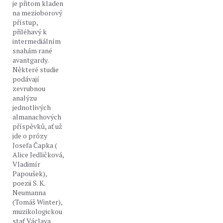
je přitom kladen
na mezioborový
přístup,
přiléhavý k
intermediálním
snahám rané
avantgardy.
Některé studie
podávají
zevrubnou
analýzu
jednotlivých
almanachových
příspěvků, ať už
jde o prózy
Josefa Čapka (
Alice Jedličková,
Vladimír
Papoušek),
poezii S. K.
Neumanna
(Tomáš Winter),
muzikologickou
stať Václava