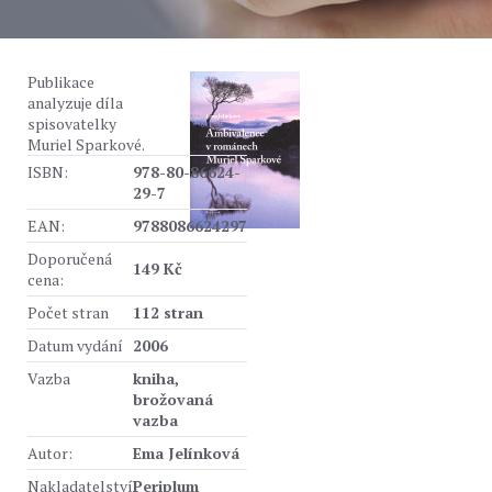
Publikace
analyzuje díla
spisovatelky
Muriel Sparkové.
ISBN:
978-80-86624-
29-7
EAN:
9788086624297
Doporučená
149 Kč
cena:
Počet stran
112 stran
Datum vydání
2006
Vazba
kniha,
brožovaná
vazba
Autor:
Ema Jelínková
Nakladatelství
Periplum