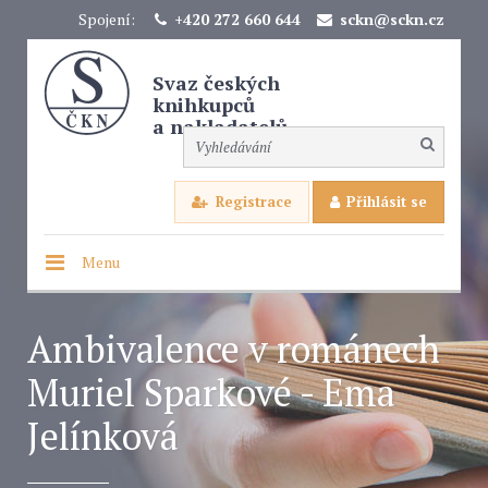
Spojení:
+420 272 660 644
sckn@sckn.cz
Svaz českých
knihkupců
a nakladatelů
Registrace
Přihlásit se
Menu
Ambivalence v románech
Muriel Sparkové - Ema
Jelínková