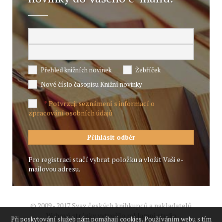
Přehled knižních novinek
Žebříček
Nové číslo časopisu Knižní novinky
Potvrzuji seznámení s informací o
*
zpracování osobních údajů
Pro registraci stačí vybrat položku a vložit Vaši e-
mailovou adresu.
© 2009 - 2017 Svaz českých knihkupců a nakladatelů
Webové stránky vytvořilo reklamní studio
Při poskytování služeb nám pomáhají cookies. Používáním webu s tím