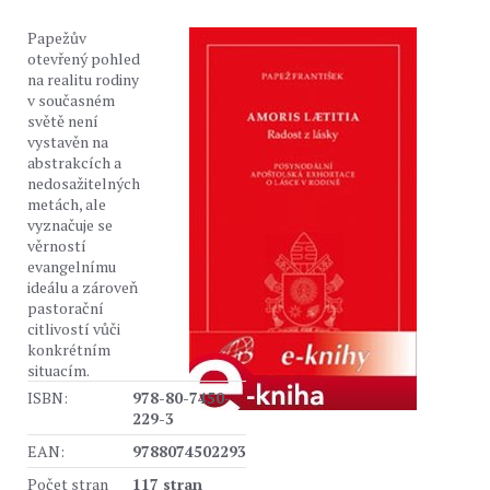
Papežův
otevřený pohled
na realitu rodiny
v současném
světě není
vystavěn na
abstrakcích a
nedosažitelných
metách, ale
vyznačuje se
věrností
evangelnímu
ideálu a zároveň
pastorační
citlivostí vůči
konkrétním
situacím.
ISBN:
978-80-7450-
229-3
EAN:
9788074502293
Počet stran
117 stran