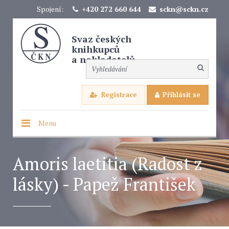
Spojení:
+420 272 660 644
sckn@sckn.cz
Svaz českých
knihkupců
a nakladatelů
Registrace
Přihlásit se
Menu
Amoris laetitia (Radost z
lásky) - Papež František