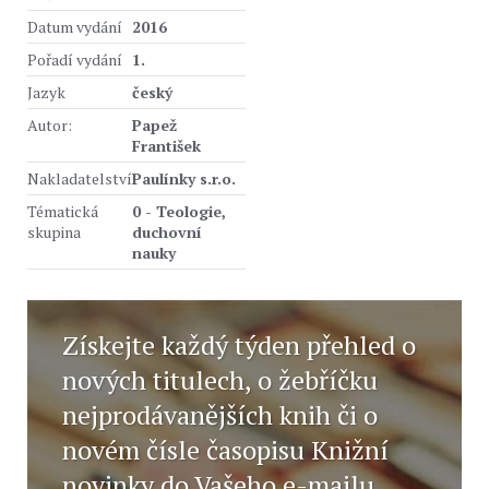
Datum vydání
2016
Pořadí vydání
1.
Jazyk
český
Autor:
Papež
František
Nakladatelství
Paulínky s.r.o.
Tématická
0 - Teologie,
skupina
duchovní
nauky
Získejte každý týden přehled o
nových titulech, o žebříčku
nejprodávanějších knih či o
novém čísle časopisu Knižní
novinky do Vašeho e-mailu.